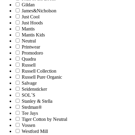
Gildan
James&Nicholson
Just Cool
Just Hoods
Mantis
Mantis Kids
Neutral
Printwear
Promodoro
Quadra
Russell
Russell Collection
Russell Pure Organic
Salvage
Seidensticker
SOL´S
Stanley & Stella
Stedman®
Tee Jays
Tiger Cotton by Neutral
Vossen
Westford Mill