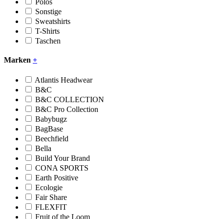
Polos
Sonstige
Sweatshirts
T-Shirts
Taschen
Marken
+
Atlantis Headwear
B&C
B&C COLLECTION
B&C Pro Collection
Babybugz
BagBase
Beechfield
Bella
Build Your Brand
CONA SPORTS
Earth Positive
Ecologie
Fair Share
FLEXFIT
Fruit of the Loom