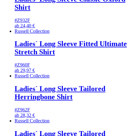
Shirt
#Z932F
ab
24,40
€
Russell Collection
Ladies´ Long Sleeve Fitted Ultimate
Stretch Shirt
#Z960F
ab
29,97
€
Russell Collection
Ladies´ Long Sleeve Tailored
Herringbone Shirt
#Z962F
ab
28,32
€
Russell Collection
Ladies´ Long Sleeve Tailored