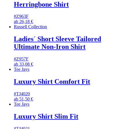
Herringbone Shirt
#Z963F
ab
26,18
€
Russell Collection
Ladies´ Short Sleeve Tailored
Ultimate Non-Iron Shirt
#Z957F
ab
33,08
€
Tee Jays
Luxury Shirt Comfort Fit
#TJ4020
ab
51,50
€
Tee Jays
Luxury Shirt Slim Fit
#TJ4021