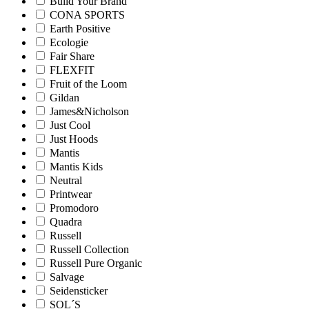
Build Your Brand
CONA SPORTS
Earth Positive
Ecologie
Fair Share
FLEXFIT
Fruit of the Loom
Gildan
James&Nicholson
Just Cool
Just Hoods
Mantis
Mantis Kids
Neutral
Printwear
Promodoro
Quadra
Russell
Russell Collection
Russell Pure Organic
Salvage
Seidensticker
SOL´S