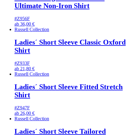
Ultimate Non-Iron Shirt
#Z956F
ab
36,00
€
Russell Collection
Ladies´ Short Sleeve Classic Oxford
Shirt
#Z933F
ab
21,80
€
Russell Collection
Ladies´ Short Sleeve Fitted Stretch
Shirt
#Z947F
ab
26,00
€
Russell Collection
Ladies´ Short Sleeve Tailored