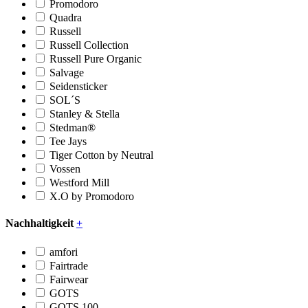
Promodoro
Quadra
Russell
Russell Collection
Russell Pure Organic
Salvage
Seidensticker
SOL´S
Stanley & Stella
Stedman®
Tee Jays
Tiger Cotton by Neutral
Vossen
Westford Mill
X.O by Promodoro
Nachhaltigkeit
+
amfori
Fairtrade
Fairwear
GOTS
GOTS 100