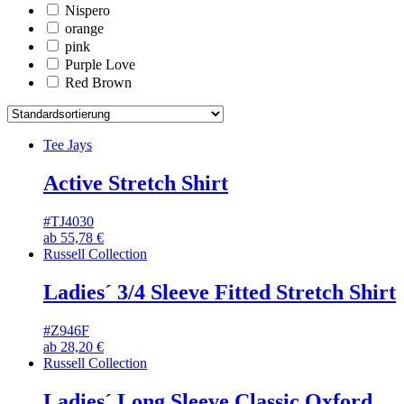
Nispero
orange
pink
Purple Love
Red Brown
Tee Jays
Active Stretch Shirt
#TJ4030
ab
55,78
€
Russell Collection
Ladies´ 3/4 Sleeve Fitted Stretch Shirt
#Z946F
ab
28,20
€
Russell Collection
Ladies´ Long Sleeve Classic Oxford