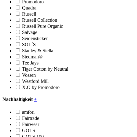
Promodoro
Quadra
Russell
Russell Collection
Russell Pure Organic
Salvage
Seidensticker
SOL´S
Stanley & Stella
Stedman®
Tee Jays
Tiger Cotton by Neutral
Vossen
Westford Mill
X.O by Promodoro
Nachhaltigkeit
+
amfori
Fairtrade
Fairwear
GOTS
GOTS 100