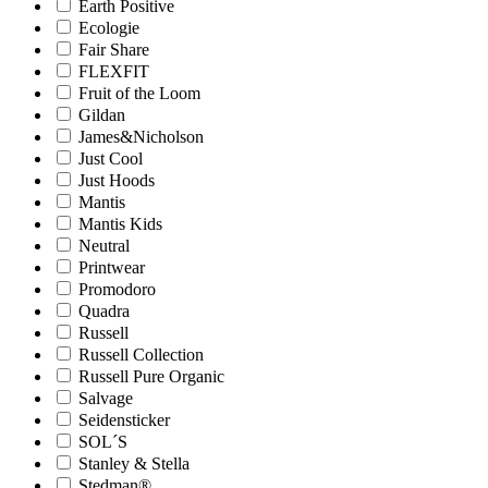
Earth Positive
Ecologie
Fair Share
FLEXFIT
Fruit of the Loom
Gildan
James&Nicholson
Just Cool
Just Hoods
Mantis
Mantis Kids
Neutral
Printwear
Promodoro
Quadra
Russell
Russell Collection
Russell Pure Organic
Salvage
Seidensticker
SOL´S
Stanley & Stella
Stedman®