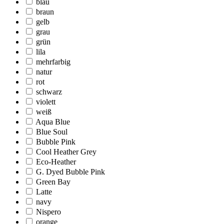
blau
braun
gelb
grau
grün
lila
mehrfarbig
natur
rot
schwarz
violett
weiß
Aqua Blue
Blue Soul
Bubble Pink
Cool Heather Grey
Eco-Heather
G. Dyed Bubble Pink
Green Bay
Latte
navy
Nispero
orange