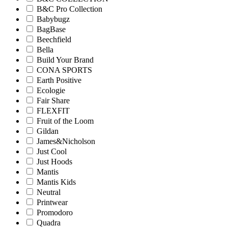
B&C Pro Collection
Babybugz
BagBase
Beechfield
Bella
Build Your Brand
CONA SPORTS
Earth Positive
Ecologie
Fair Share
FLEXFIT
Fruit of the Loom
Gildan
James&Nicholson
Just Cool
Just Hoods
Mantis
Mantis Kids
Neutral
Printwear
Promodoro
Quadra