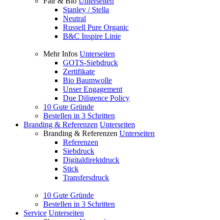
Fair & Bio
Unterseiten
Stanley / Stella
Neutral
Russell Pure Organic
B&C Inspire Linie
Mehr Infos
Unterseiten
GOTS-Siebdruck
Zertifikate
Bio Baumwolle
Unser Engagement
Due Diligence Policy
10 Gute Gründe
Bestellen in 3 Schritten
Branding & Referenzen
Unterseiten
Branding & Referenzen
Unterseiten
Referenzen
Siebdruck
Digitaldirektdruck
Stick
Transfersdruck
10 Gute Gründe
Bestellen in 3 Schritten
Service
Unterseiten