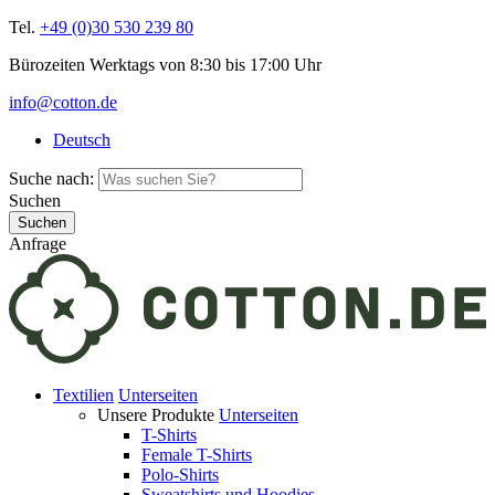
Tel.
+49 (0)30 530 239 80
Bürozeiten Werktags von 8:30 bis 17:00 Uhr
info@cotton.de
Deutsch
Suche nach:
Suchen
Anfrage
Textilien
Unterseiten
Unsere Produkte
Unterseiten
T-Shirts
Female T-Shirts
Polo-Shirts
Sweatshirts und Hoodies