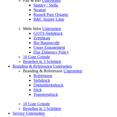
Fair & Bio
Unterseiten
Stanley / Stella
Neutral
Russell Pure Organic
B&C Inspire Linie
Mehr Infos
Unterseiten
GOTS-Siebdruck
Zertifikate
Bio Baumwolle
Unser Engagement
Due Diligence Policy
10 Gute Gründe
Bestellen in 3 Schritten
Branding & Referenzen
Unterseiten
Branding & Referenzen
Unterseiten
Referenzen
Siebdruck
Digitaldirektdruck
Stick
Transfersdruck
10 Gute Gründe
Bestellen in 3 Schritten
Service
Unterseiten