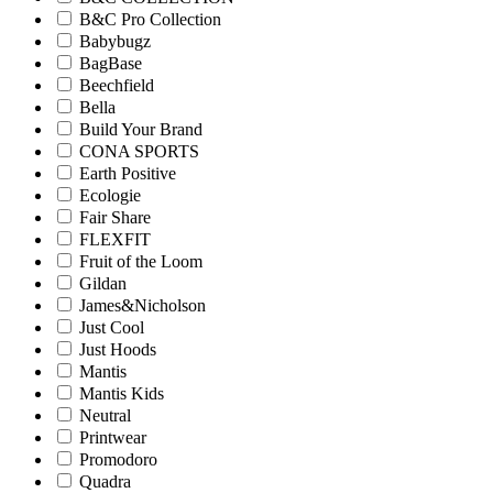
B&C Pro Collection
Babybugz
BagBase
Beechfield
Bella
Build Your Brand
CONA SPORTS
Earth Positive
Ecologie
Fair Share
FLEXFIT
Fruit of the Loom
Gildan
James&Nicholson
Just Cool
Just Hoods
Mantis
Mantis Kids
Neutral
Printwear
Promodoro
Quadra