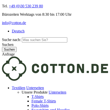
Tel.
+49 (0)30 530 239 80
Bürozeiten Werktags von 8:30 bis 17:00 Uhr
info@cotton.de
Deutsch
Suche nach:
Suchen
Anfrage
Textilien
Unterseiten
Unsere Produkte
Unterseiten
T-Shirts
Female T-Shirts
Polo-Shirts
Sweatshirts und Hoodies