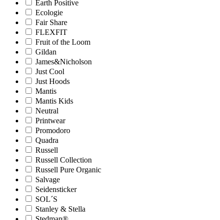
Earth Positive
Ecologie
Fair Share
FLEXFIT
Fruit of the Loom
Gildan
James&Nicholson
Just Cool
Just Hoods
Mantis
Mantis Kids
Neutral
Printwear
Promodoro
Quadra
Russell
Russell Collection
Russell Pure Organic
Salvage
Seidensticker
SOL´S
Stanley & Stella
Stedman®