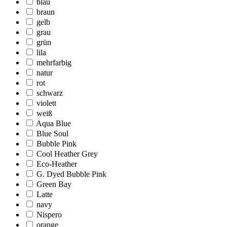
blau
braun
gelb
grau
grün
lila
mehrfarbig
natur
rot
schwarz
violett
weiß
Aqua Blue
Blue Soul
Bubble Pink
Cool Heather Grey
Eco-Heather
G. Dyed Bubble Pink
Green Bay
Latte
navy
Nispero
orange