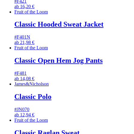
#F421
ab
16,20
€
Fruit of the Loom
Classic Hooded Sweat Jacket
#F401N
ab
21,98
€
Fruit of the Loom
Classic Open Hem Jog Pants
#F481
ab
14,08
€
James&Nicholson
Classic Polo
#JN070
ab
12,94
€
Fruit of the Loom
Classic Raglan Sweat