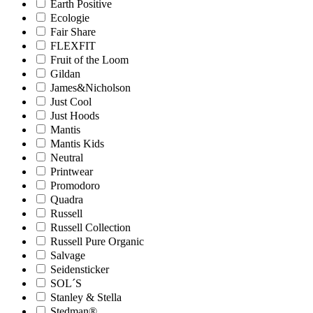
Earth Positive
Ecologie
Fair Share
FLEXFIT
Fruit of the Loom
Gildan
James&Nicholson
Just Cool
Just Hoods
Mantis
Mantis Kids
Neutral
Printwear
Promodoro
Quadra
Russell
Russell Collection
Russell Pure Organic
Salvage
Seidensticker
SOL´S
Stanley & Stella
Stedman®