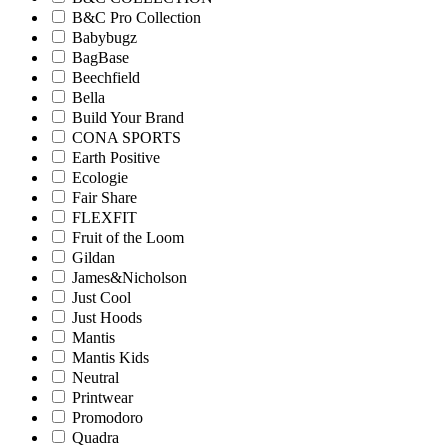
B&C Pro Collection
Babybugz
BagBase
Beechfield
Bella
Build Your Brand
CONA SPORTS
Earth Positive
Ecologie
Fair Share
FLEXFIT
Fruit of the Loom
Gildan
James&Nicholson
Just Cool
Just Hoods
Mantis
Mantis Kids
Neutral
Printwear
Promodoro
Quadra