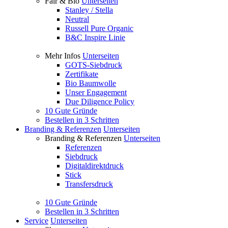
Fair & Bio
Unterseiten
Stanley / Stella
Neutral
Russell Pure Organic
B&C Inspire Linie
Mehr Infos
Unterseiten
GOTS-Siebdruck
Zertifikate
Bio Baumwolle
Unser Engagement
Due Diligence Policy
10 Gute Gründe
Bestellen in 3 Schritten
Branding & Referenzen
Unterseiten
Branding & Referenzen
Unterseiten
Referenzen
Siebdruck
Digitaldirektdruck
Stick
Transfersdruck
10 Gute Gründe
Bestellen in 3 Schritten
Service
Unterseiten