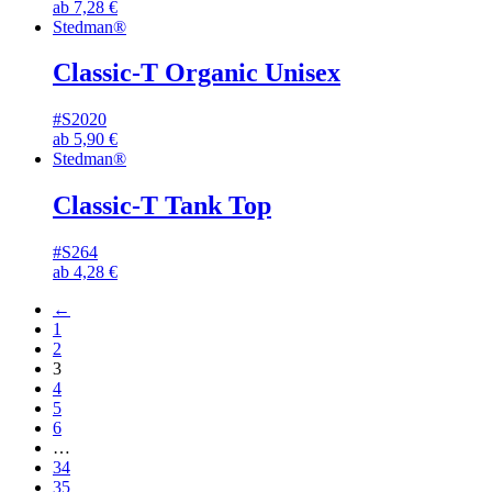
ab
7,28
€
Stedman®
Classic-T Organic Unisex
#S2020
ab
5,90
€
Stedman®
Classic-T Tank Top
#S264
ab
4,28
€
←
1
2
3
4
5
6
…
34
35