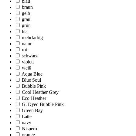
blau
braun
gelb
grau
grün
lila
mehrfarbig
natur
rot
schwarz
violett
weiß
Aqua Blue
Blue Soul
Bubble Pink
Cool Heather Grey
Eco-Heather
G. Dyed Bubble Pink
Green Bay
Latte
navy
Nispero
orange