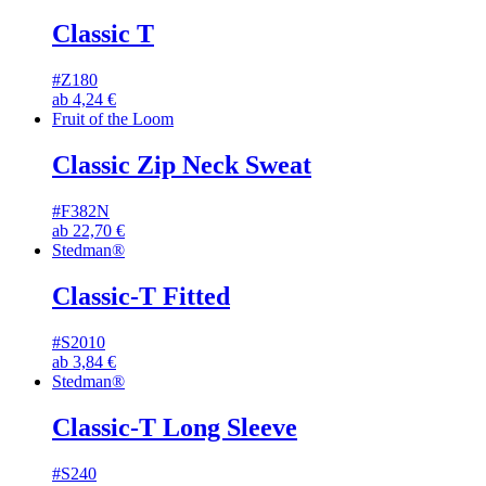
Classic T
#Z180
ab
4,24
€
Fruit of the Loom
Classic Zip Neck Sweat
#F382N
ab
22,70
€
Stedman®
Classic-T Fitted
#S2010
ab
3,84
€
Stedman®
Classic-T Long Sleeve
#S240