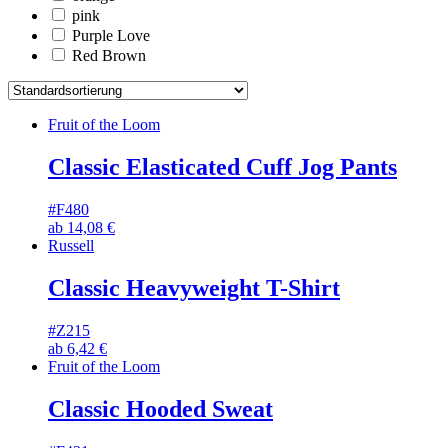
pink
Purple Love
Red Brown
Fruit of the Loom
Classic Elasticated Cuff Jog Pants
#F480
ab
14,08
€
Russell
Classic Heavyweight T-Shirt
#Z215
ab
6,42
€
Fruit of the Loom
Classic Hooded Sweat