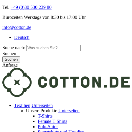
Tel.
+49 (0)30 530 239 80
Bürozeiten Werktags von 8:30 bis 17:00 Uhr
info@cotton.de
Deutsch
Suche nach:
Suchen
Anfrage
Textilien
Unterseiten
Unsere Produkte
Unterseiten
T-Shirts
Female T-Shirts
Polo-Shirts
Sweatshirts und Hoodies