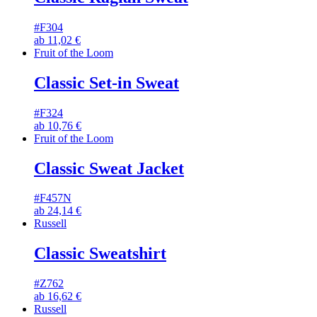
#F304
ab
11,02
€
Fruit of the Loom
Classic Set-in Sweat
#F324
ab
10,76
€
Fruit of the Loom
Classic Sweat Jacket
#F457N
ab
24,14
€
Russell
Classic Sweatshirt
#Z762
ab
16,62
€
Russell