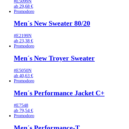
#E5099N
ab
29,68
€
Promodoro
Men´s New Sweater 80/20
#E2199N
ab
23,38
€
Promodoro
Men´s New Troyer Sweater
#E5050N
ab
40,63
€
Promodoro
Men´s Performance Jacket C+
#E7548
ab
79,54
€
Promodoro
Men´s Performance-T