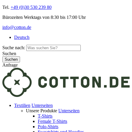
Tel.
+49 (0)30 530 239 80
Bürozeiten Werktags von 8:30 bis 17:00 Uhr
info@cotton.de
Deutsch
Suche nach:
Suchen
Anfrage
Textilien
Unterseiten
Unsere Produkte
Unterseiten
T-Shirts
Female T-Shirts
Polo-Shirts
Sweatshirts und Hoodies