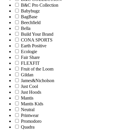
B&C Pro Collection
Babybugz
BagBase
Beechfield
Bella
Build Your Brand
CONA SPORTS
Earth Positive
Ecologie
Fair Share
FLEXFIT
Fruit of the Loom
Gildan
James&Nicholson
Just Cool
Just Hoods
Mantis
Mantis Kids
Neutral
Printwear
Promodoro
Quadra