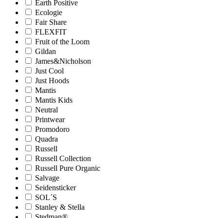
Earth Positive
Ecologie
Fair Share
FLEXFIT
Fruit of the Loom
Gildan
James&Nicholson
Just Cool
Just Hoods
Mantis
Mantis Kids
Neutral
Printwear
Promodoro
Quadra
Russell
Russell Collection
Russell Pure Organic
Salvage
Seidensticker
SOL´S
Stanley & Stella
Stedman®