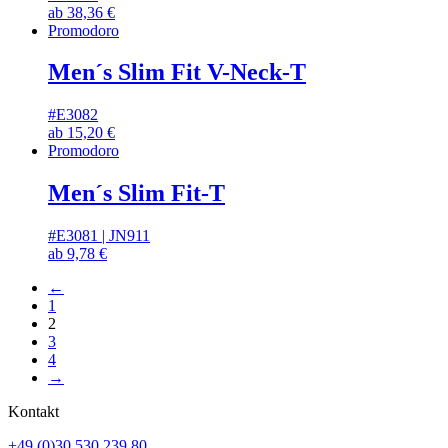
ab
38,36
€
Promodoro
Men´s Slim Fit V-Neck-T
#E3082
ab
15,20
€
Promodoro
Men´s Slim Fit-T
#E3081 | JN911
ab
9,78
€
←
1
2
3
4
→
Kontakt
+49 (0)30 530 239 80