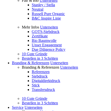
Fair & Bio
Unterseiten
Stanley / Stella
Neutral
Russell Pure Organic
B&C Inspire Linie
Mehr Infos
Unterseiten
GOTS-Siebdruck
Zertifikate
Bio Baumwolle
Unser Engagement
Due Diligence Policy
10 Gute Gründe
Bestellen in 3 Schritten
Branding & Referenzen
Unterseiten
Branding & Referenzen
Unterseiten
Referenzen
Siebdruck
Digitaldirektdruck
Stick
Transfersdruck
10 Gute Gründe
Bestellen in 3 Schritten
Service
Unterseiten