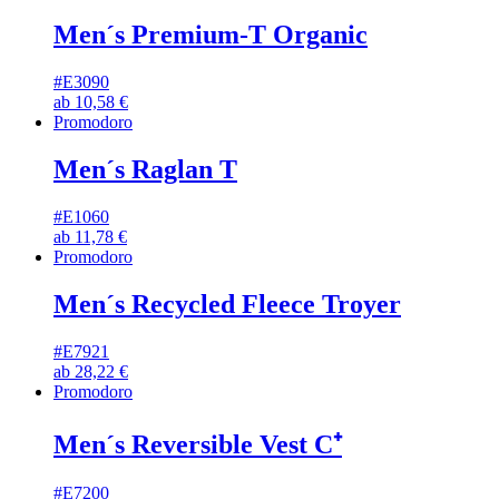
Men´s Premium-T Organic
#E3090
ab
10,58
€
Promodoro
Men´s Raglan T
#E1060
ab
11,78
€
Promodoro
Men´s Recycled Fleece Troyer
#E7921
ab
28,22
€
Promodoro
Men´s Reversible Vest C⁺
#E7200