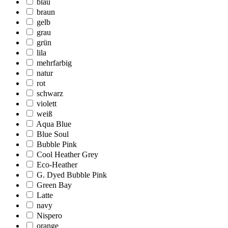
blau
braun
gelb
grau
grün
lila
mehrfarbig
natur
rot
schwarz
violett
weiß
Aqua Blue
Blue Soul
Bubble Pink
Cool Heather Grey
Eco-Heather
G. Dyed Bubble Pink
Green Bay
Latte
navy
Nispero
orange