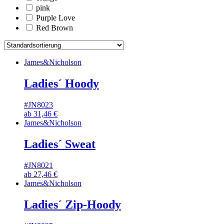
pink
Purple Love
Red Brown
James&Nicholson
Ladies´ Hoody
#JN8023
ab
31,46
€
James&Nicholson
Ladies´ Sweat
#JN8021
ab
27,46
€
James&Nicholson
Ladies´ Zip-Hoody