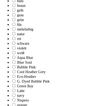
blau
braun
gelb
grau
grün
lila
mehrfarbig
natur
rot
schwarz
violett
weiß
Aqua Blue
Blue Soul
Bubble Pink
Cool Heather Grey
Eco-Heather
G. Dyed Bubble Pink
Green Bay
Latte
navy
Nispero
orange