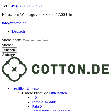
Tel.
+49 (0)30 530 239 80
Bürozeiten Werktags von 8:30 bis 17:00 Uhr
info@cotton.de
Deutsch
Suche nach:
Suchen
Anfrage
Textilien
Unterseiten
Unsere Produkte
Unterseiten
T-Shirts
Female T-Shirts
Polo-Shirts
Sweatshirts und Hoodies