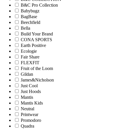
B&C Pro Collection
Babybugz
BagBase
Beechfield
Bella
Build Your Brand
CONA SPORTS
Earth Positive
Ecologie
Fair Share
FLEXFIT
Fruit of the Loom
Gildan
James&Nicholson
Just Cool
Just Hoods
Mantis
Mantis Kids
Neutral
Printwear
Promodoro
Quadra