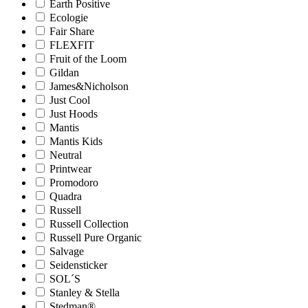
Earth Positive
Ecologie
Fair Share
FLEXFIT
Fruit of the Loom
Gildan
James&Nicholson
Just Cool
Just Hoods
Mantis
Mantis Kids
Neutral
Printwear
Promodoro
Quadra
Russell
Russell Collection
Russell Pure Organic
Salvage
Seidensticker
SOL´S
Stanley & Stella
Stedman®