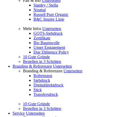
Fair & Bio
Unterseiten
Stanley / Stella
Neutral
Russell Pure Organic
B&C Inspire Linie
Mehr Infos
Unterseiten
GOTS-Siebdruck
Zertifikate
Bio Baumwolle
Unser Engagement
Due Diligence Policy
10 Gute Gründe
Bestellen in 3 Schritten
Branding & Referenzen
Unterseiten
Branding & Referenzen
Unterseiten
Referenzen
Siebdruck
Digitaldirektdruck
Stick
Transfersdruck
10 Gute Gründe
Bestellen in 3 Schritten
Service
Unterseiten