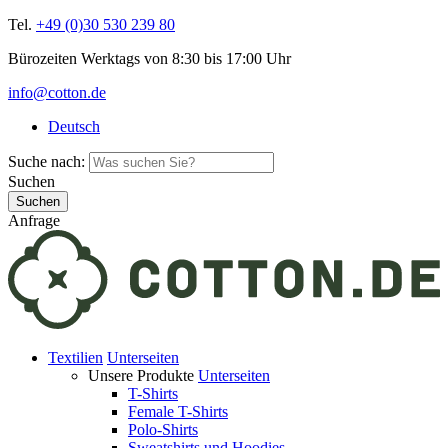
Tel.
+49 (0)30 530 239 80
Bürozeiten Werktags von 8:30 bis 17:00 Uhr
info@cotton.de
Deutsch
Suche nach:
Suchen
Anfrage
Textilien
Unterseiten
Unsere Produkte
Unterseiten
T-Shirts
Female T-Shirts
Polo-Shirts
Sweatshirts und Hoodies