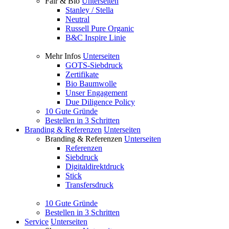
Fair & Bio
Unterseiten
Stanley / Stella
Neutral
Russell Pure Organic
B&C Inspire Linie
Mehr Infos
Unterseiten
GOTS-Siebdruck
Zertifikate
Bio Baumwolle
Unser Engagement
Due Diligence Policy
10 Gute Gründe
Bestellen in 3 Schritten
Branding & Referenzen
Unterseiten
Branding & Referenzen
Unterseiten
Referenzen
Siebdruck
Digitaldirektdruck
Stick
Transfersdruck
10 Gute Gründe
Bestellen in 3 Schritten
Service
Unterseiten