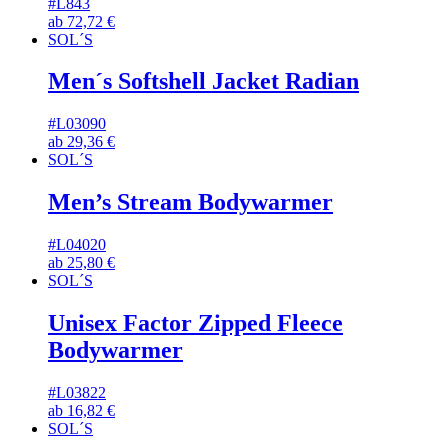
#L843
ab
72,72
€
SOL´S
Men´s Softshell Jacket Radian
#L03090
ab
29,36
€
SOL´S
Men’s Stream Bodywarmer
#L04020
ab
25,80
€
SOL´S
Unisex Factor Zipped Fleece
Bodywarmer
#L03822
ab
16,82
€
SOL´S