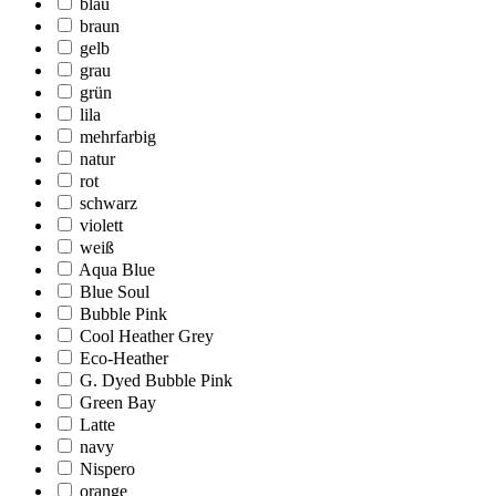
blau
braun
gelb
grau
grün
lila
mehrfarbig
natur
rot
schwarz
violett
weiß
Aqua Blue
Blue Soul
Bubble Pink
Cool Heather Grey
Eco-Heather
G. Dyed Bubble Pink
Green Bay
Latte
navy
Nispero
orange