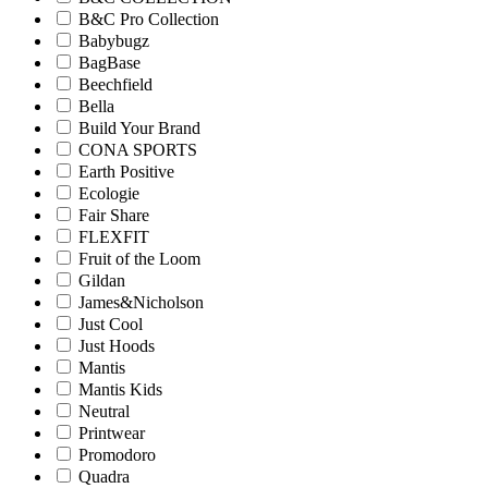
B&C Pro Collection
Babybugz
BagBase
Beechfield
Bella
Build Your Brand
CONA SPORTS
Earth Positive
Ecologie
Fair Share
FLEXFIT
Fruit of the Loom
Gildan
James&Nicholson
Just Cool
Just Hoods
Mantis
Mantis Kids
Neutral
Printwear
Promodoro
Quadra