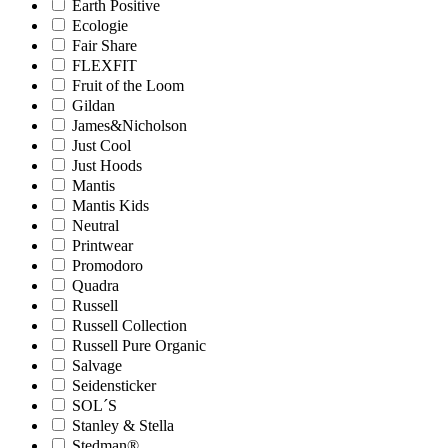
Earth Positive
Ecologie
Fair Share
FLEXFIT
Fruit of the Loom
Gildan
James&Nicholson
Just Cool
Just Hoods
Mantis
Mantis Kids
Neutral
Printwear
Promodoro
Quadra
Russell
Russell Collection
Russell Pure Organic
Salvage
Seidensticker
SOL´S
Stanley & Stella
Stedman®