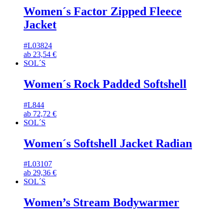
Women´s Factor Zipped Fleece
Jacket
#L03824
ab
23,54
€
SOL´S
Women´s Rock Padded Softshell
#L844
ab
72,72
€
SOL´S
Women´s Softshell Jacket Radian
#L03107
ab
29,36
€
SOL´S
Women’s Stream Bodywarmer