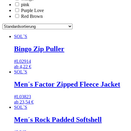
pink
Purple Love
Red Brown
SOL´S
Bingo Zip Puller
#L02914
ab
4,22
€
SOL´S
Men´s Factor Zipped Fleece Jacket
#L03823
ab
23,54
€
SOL´S
Men´s Rock Padded Softshell