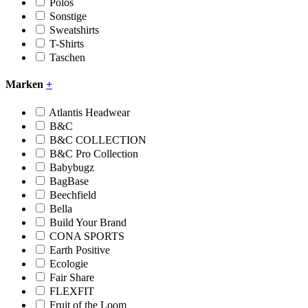
Polos
Sonstige
Sweatshirts
T-Shirts
Taschen
Marken
+
Atlantis Headwear
B&C
B&C COLLECTION
B&C Pro Collection
Babybugz
BagBase
Beechfield
Bella
Build Your Brand
CONA SPORTS
Earth Positive
Ecologie
Fair Share
FLEXFIT
Fruit of the Loom