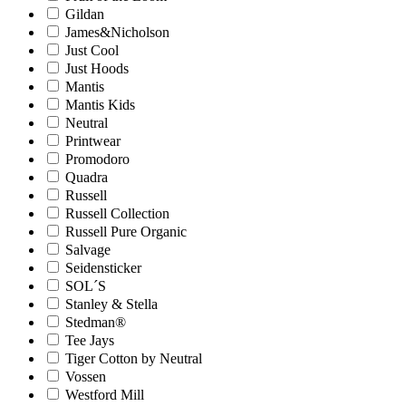
Gildan
James&Nicholson
Just Cool
Just Hoods
Mantis
Mantis Kids
Neutral
Printwear
Promodoro
Quadra
Russell
Russell Collection
Russell Pure Organic
Salvage
Seidensticker
SOL´S
Stanley & Stella
Stedman®
Tee Jays
Tiger Cotton by Neutral
Vossen
Westford Mill