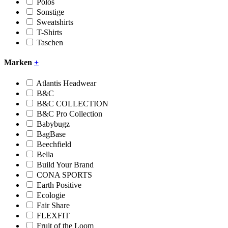
Polos
Sonstige
Sweatshirts
T-Shirts
Taschen
Marken
+
Atlantis Headwear
B&C
B&C COLLECTION
B&C Pro Collection
Babybugz
BagBase
Beechfield
Bella
Build Your Brand
CONA SPORTS
Earth Positive
Ecologie
Fair Share
FLEXFIT
Fruit of the Loom