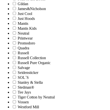
Gildan
James&Nicholson
Just Cool
Just Hoods
Mantis
Mantis Kids
Neutral
Printwear
Promodoro
Quadra
Russell
Russell Collection
Russell Pure Organic
Salvage
Seidensticker
SOL´S
Stanley & Stella
Stedman®
Tee Jays
Tiger Cotton by Neutral
Vossen
Westford Mill