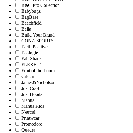
B&C Pro Collection
Babybugz
BagBase
Beechfield
Bella
Build Your Brand
CONA SPORTS
Earth Positive
Ecologie
Fair Share
FLEXFIT
Fruit of the Loom
Gildan
James&Nicholson
Just Cool
Just Hoods
Mantis
Mantis Kids
Neutral
Printwear
Promodoro
Quadra