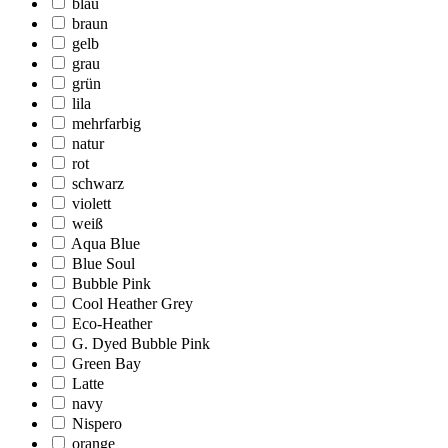
blau
braun
gelb
grau
grün
lila
mehrfarbig
natur
rot
schwarz
violett
weiß
Aqua Blue
Blue Soul
Bubble Pink
Cool Heather Grey
Eco-Heather
G. Dyed Bubble Pink
Green Bay
Latte
navy
Nispero
orange