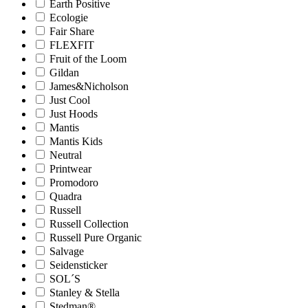
Earth Positive
Ecologie
Fair Share
FLEXFIT
Fruit of the Loom
Gildan
James&Nicholson
Just Cool
Just Hoods
Mantis
Mantis Kids
Neutral
Printwear
Promodoro
Quadra
Russell
Russell Collection
Russell Pure Organic
Salvage
Seidensticker
SOL´S
Stanley & Stella
Stedman®