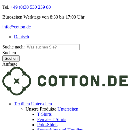
Tel.
+49 (0)30 530 239 80
Bürozeiten Werktags von 8:30 bis 17:00 Uhr
info@cotton.de
Deutsch
Suche nach:
Suchen
Anfrage
Textilien
Unterseiten
Unsere Produkte
Unterseiten
T-Shirts
Female T-Shirts
Polo-Shirts
Sweatshirts und Hoodies