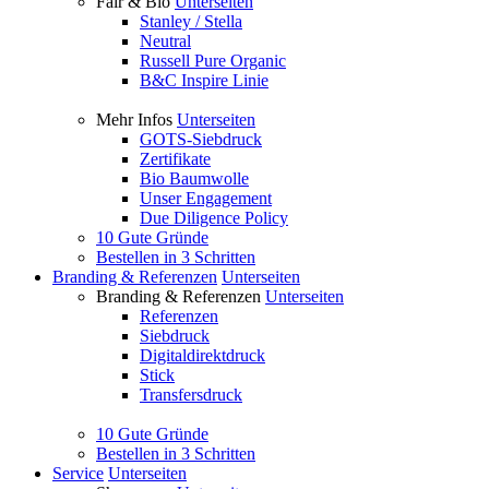
Fair & Bio
Unterseiten
Stanley / Stella
Neutral
Russell Pure Organic
B&C Inspire Linie
Mehr Infos
Unterseiten
GOTS-Siebdruck
Zertifikate
Bio Baumwolle
Unser Engagement
Due Diligence Policy
10 Gute Gründe
Bestellen in 3 Schritten
Branding & Referenzen
Unterseiten
Branding & Referenzen
Unterseiten
Referenzen
Siebdruck
Digitaldirektdruck
Stick
Transfersdruck
10 Gute Gründe
Bestellen in 3 Schritten
Service
Unterseiten