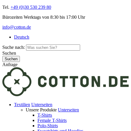
Tel.
+49 (0)30 530 239 80
Bürozeiten Werktags von 8:30 bis 17:00 Uhr
info@cotton.de
Deutsch
Suche nach:
Suchen
Anfrage
Textilien
Unterseiten
Unsere Produkte
Unterseiten
T-Shirts
Female T-Shirts
Polo-Shirts
Sweatshirts und Hoodies