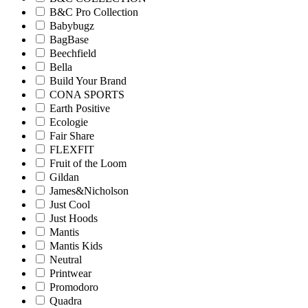
B&C Pro Collection
Babybugz
BagBase
Beechfield
Bella
Build Your Brand
CONA SPORTS
Earth Positive
Ecologie
Fair Share
FLEXFIT
Fruit of the Loom
Gildan
James&Nicholson
Just Cool
Just Hoods
Mantis
Mantis Kids
Neutral
Printwear
Promodoro
Quadra