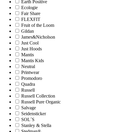
Earth Positive
Ecologie
Fair Share
FLEXFIT
Fruit of the Loom
Gildan
James&Nicholson
Just Cool
Just Hoods
Mantis
Mantis Kids
Neutral
Printwear
Promodoro
Quadra
Russell
Russell Collection
Russell Pure Organic
Salvage
Seidensticker
SOL´S
Stanley & Stella
Stedman®