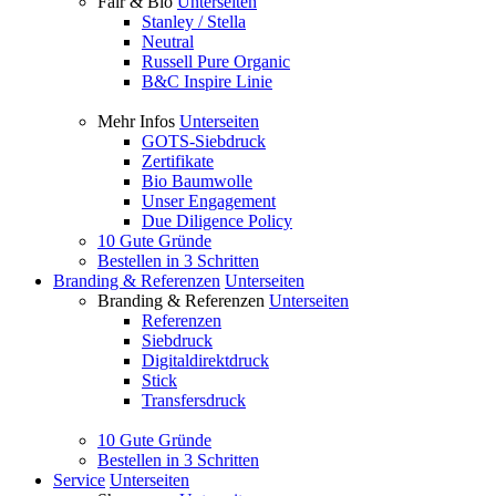
Fair & Bio
Unterseiten
Stanley / Stella
Neutral
Russell Pure Organic
B&C Inspire Linie
Mehr Infos
Unterseiten
GOTS-Siebdruck
Zertifikate
Bio Baumwolle
Unser Engagement
Due Diligence Policy
10 Gute Gründe
Bestellen in 3 Schritten
Branding & Referenzen
Unterseiten
Branding & Referenzen
Unterseiten
Referenzen
Siebdruck
Digitaldirektdruck
Stick
Transfersdruck
10 Gute Gründe
Bestellen in 3 Schritten
Service
Unterseiten