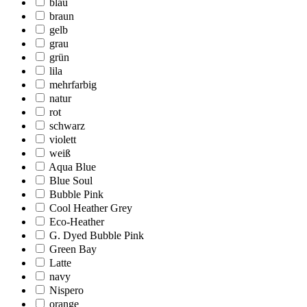
blau
braun
gelb
grau
grün
lila
mehrfarbig
natur
rot
schwarz
violett
weiß
Aqua Blue
Blue Soul
Bubble Pink
Cool Heather Grey
Eco-Heather
G. Dyed Bubble Pink
Green Bay
Latte
navy
Nispero
orange