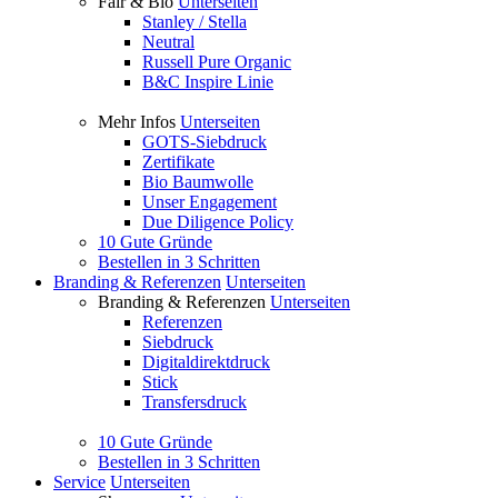
Fair & Bio
Unterseiten
Stanley / Stella
Neutral
Russell Pure Organic
B&C Inspire Linie
Mehr Infos
Unterseiten
GOTS-Siebdruck
Zertifikate
Bio Baumwolle
Unser Engagement
Due Diligence Policy
10 Gute Gründe
Bestellen in 3 Schritten
Branding & Referenzen
Unterseiten
Branding & Referenzen
Unterseiten
Referenzen
Siebdruck
Digitaldirektdruck
Stick
Transfersdruck
10 Gute Gründe
Bestellen in 3 Schritten
Service
Unterseiten