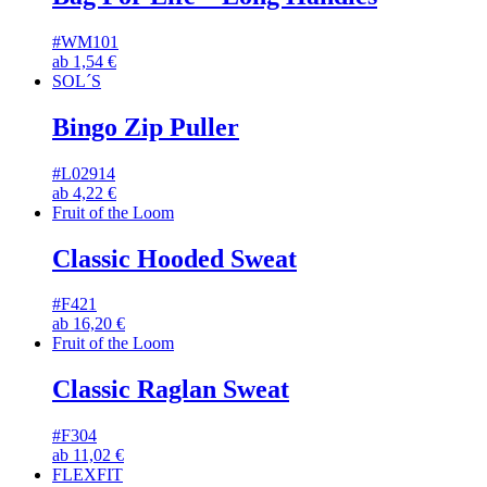
#WM101
ab
1,54
€
SOL´S
Bingo Zip Puller
#L02914
ab
4,22
€
Fruit of the Loom
Classic Hooded Sweat
#F421
ab
16,20
€
Fruit of the Loom
Classic Raglan Sweat
#F304
ab
11,02
€
FLEXFIT