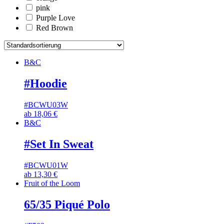
pink
Purple Love
Red Brown
B&C
#Hoodie
#BCWU03W
ab
18,06
€
B&C
#Set In Sweat
#BCWU01W
ab
13,30
€
Fruit of the Loom
65/35 Piqué Polo