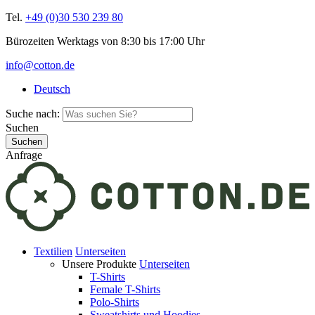
Tel.
+49 (0)30 530 239 80
Bürozeiten Werktags von 8:30 bis 17:00 Uhr
info@cotton.de
Deutsch
Suche nach:
Suchen
Anfrage
Textilien
Unterseiten
Unsere Produkte
Unterseiten
T-Shirts
Female T-Shirts
Polo-Shirts
Sweatshirts und Hoodies