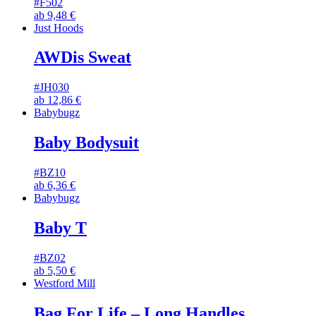
#F502
ab
9,48
€
Just Hoods
AWDis Sweat
#JH030
ab
12,86
€
Babybugz
Baby Bodysuit
#BZ10
ab
6,36
€
Babybugz
Baby T
#BZ02
ab
5,50
€
Westford Mill
Bag For Life – Long Handles