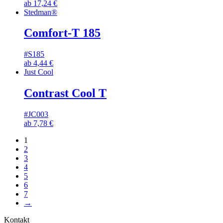
ab
17,24
€
Stedman®
Comfort-T 185
#S185
ab
4,44
€
Just Cool
Contrast Cool T
#JC003
ab
7,78
€
1
2
3
4
5
6
7
→
Kontakt