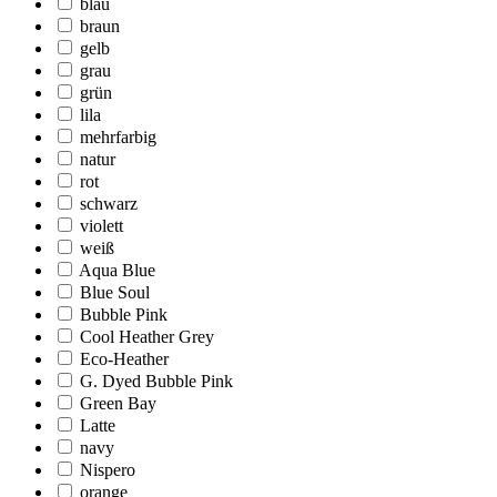
blau
braun
gelb
grau
grün
lila
mehrfarbig
natur
rot
schwarz
violett
weiß
Aqua Blue
Blue Soul
Bubble Pink
Cool Heather Grey
Eco-Heather
G. Dyed Bubble Pink
Green Bay
Latte
navy
Nispero
orange