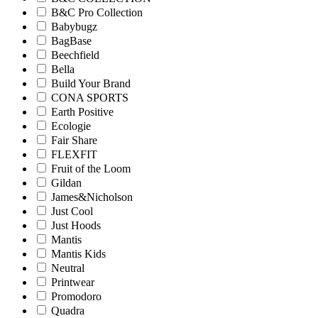
B&C Pro Collection
Babybugz
BagBase
Beechfield
Bella
Build Your Brand
CONA SPORTS
Earth Positive
Ecologie
Fair Share
FLEXFIT
Fruit of the Loom
Gildan
James&Nicholson
Just Cool
Just Hoods
Mantis
Mantis Kids
Neutral
Printwear
Promodoro
Quadra