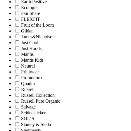
Earth Positive
Ecologie
Fair Share
FLEXFIT
Fruit of the Loom
Gildan
James&Nicholson
Just Cool
Just Hoods
Mantis
Mantis Kids
Neutral
Printwear
Promodoro
Quadra
Russell
Russell Collection
Russell Pure Organic
Salvage
Seidensticker
SOL´S
Stanley & Stella
Stedman®