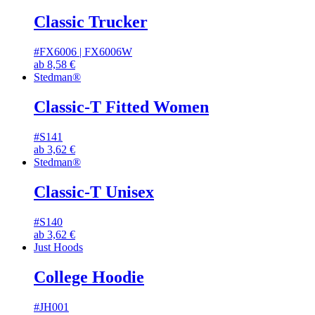
Classic Trucker
#FX6006 | FX6006W
ab
8,58
€
Stedman®
Classic-T Fitted Women
#S141
ab
3,62
€
Stedman®
Classic-T Unisex
#S140
ab
3,62
€
Just Hoods
College Hoodie
#JH001