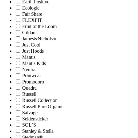
Earth Positive
Ecologie
Fair Share
FLEXFIT
Fruit of the Loom
Gildan
James&Nicholson
Just Cool
Just Hoods
Mantis
Mantis Kids
Neutral
Printwear
Promodoro
Quadra
Russell
Russell Collection
Russell Pure Organic
Salvage
Seidensticker
SOL´S
Stanley & Stella
Stedman®