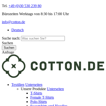
Tel.
+49 (0)30 530 239 80
Bürozeiten Werktags von 8:30 bis 17:00 Uhr
info@cotton.de
Deutsch
Suche nach:
Suchen
Anfrage
Textilien
Unterseiten
Unsere Produkte
Unterseiten
T-Shirts
Female T-Shirts
Polo-Shirts
Sweatshirts und Hoodies