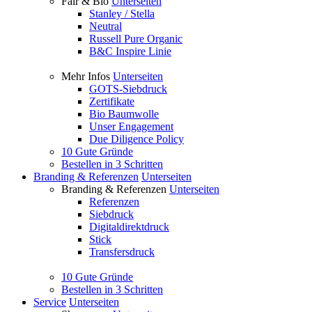
Fair & Bio
Unterseiten
Stanley / Stella
Neutral
Russell Pure Organic
B&C Inspire Linie
Mehr Infos
Unterseiten
GOTS-Siebdruck
Zertifikate
Bio Baumwolle
Unser Engagement
Due Diligence Policy
10 Gute Gründe
Bestellen in 3 Schritten
Branding & Referenzen
Unterseiten
Branding & Referenzen
Unterseiten
Referenzen
Siebdruck
Digitaldirektdruck
Stick
Transfersdruck
10 Gute Gründe
Bestellen in 3 Schritten
Service
Unterseiten