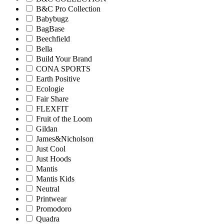
B&C Pro Collection
Babybugz
BagBase
Beechfield
Bella
Build Your Brand
CONA SPORTS
Earth Positive
Ecologie
Fair Share
FLEXFIT
Fruit of the Loom
Gildan
James&Nicholson
Just Cool
Just Hoods
Mantis
Mantis Kids
Neutral
Printwear
Promodoro
Quadra