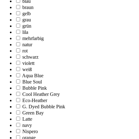
blau
braun
gelb
grau
grün
lila
mehrfarbig
natur
rot
schwarz
violett
weiß
Aqua Blue
Blue Soul
Bubble Pink
Cool Heather Grey
Eco-Heather
G. Dyed Bubble Pink
Green Bay
Latte
navy
Nispero
orange