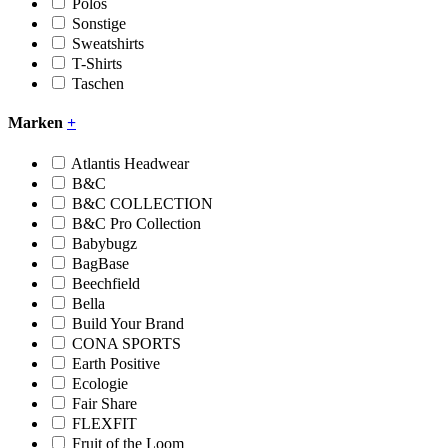
Polos
Sonstige
Sweatshirts
T-Shirts
Taschen
Marken
+
Atlantis Headwear
B&C
B&C COLLECTION
B&C Pro Collection
Babybugz
BagBase
Beechfield
Bella
Build Your Brand
CONA SPORTS
Earth Positive
Ecologie
Fair Share
FLEXFIT
Fruit of the Loom