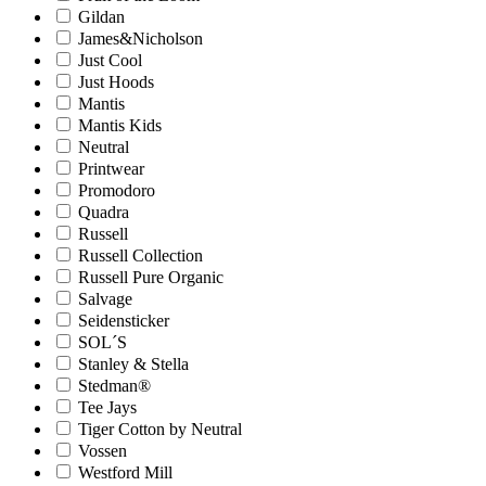
Gildan
James&Nicholson
Just Cool
Just Hoods
Mantis
Mantis Kids
Neutral
Printwear
Promodoro
Quadra
Russell
Russell Collection
Russell Pure Organic
Salvage
Seidensticker
SOL´S
Stanley & Stella
Stedman®
Tee Jays
Tiger Cotton by Neutral
Vossen
Westford Mill