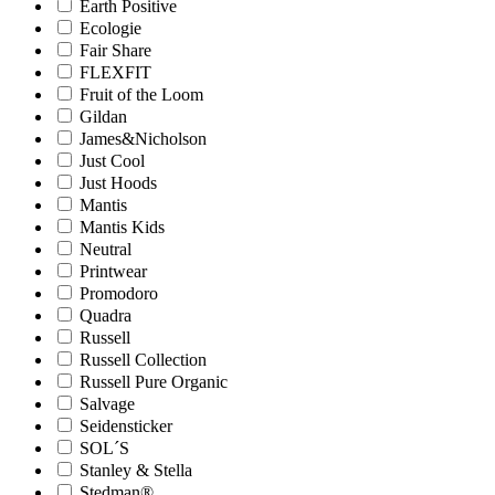
Earth Positive
Ecologie
Fair Share
FLEXFIT
Fruit of the Loom
Gildan
James&Nicholson
Just Cool
Just Hoods
Mantis
Mantis Kids
Neutral
Printwear
Promodoro
Quadra
Russell
Russell Collection
Russell Pure Organic
Salvage
Seidensticker
SOL´S
Stanley & Stella
Stedman®