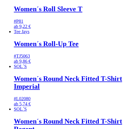
Women´s Roll Sleeve T
#P81
ab
9,22
€
Tee Jays
Women´s Roll-Up Tee
#TJ5063
ab
9,86
€
SOL´S
Women´s Round Neck Fitted T-Shirt
Imperial
#L02080
ab
5,74
€
SOL´S
Women´s Round Neck Fitted T-Shirt
Regent