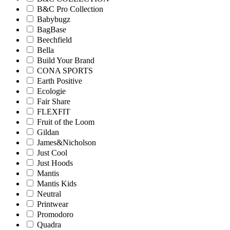
B&C Pro Collection
Babybugz
BagBase
Beechfield
Bella
Build Your Brand
CONA SPORTS
Earth Positive
Ecologie
Fair Share
FLEXFIT
Fruit of the Loom
Gildan
James&Nicholson
Just Cool
Just Hoods
Mantis
Mantis Kids
Neutral
Printwear
Promodoro
Quadra