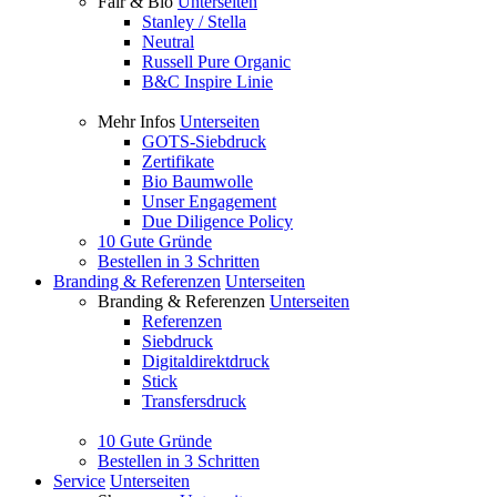
Fair & Bio
Unterseiten
Stanley / Stella
Neutral
Russell Pure Organic
B&C Inspire Linie
Mehr Infos
Unterseiten
GOTS-Siebdruck
Zertifikate
Bio Baumwolle
Unser Engagement
Due Diligence Policy
10 Gute Gründe
Bestellen in 3 Schritten
Branding & Referenzen
Unterseiten
Branding & Referenzen
Unterseiten
Referenzen
Siebdruck
Digitaldirektdruck
Stick
Transfersdruck
10 Gute Gründe
Bestellen in 3 Schritten
Service
Unterseiten