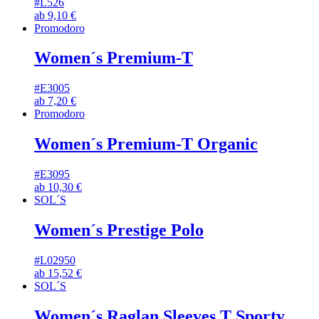
#L526
ab
9,10
€
Promodoro
Women´s Premium-T
#E3005
ab
7,20
€
Promodoro
Women´s Premium-T Organic
#E3095
ab
10,30
€
SOL´S
Women´s Prestige Polo
#L02950
ab
15,52
€
SOL´S
Women´s Raglan Sleeves T Sporty