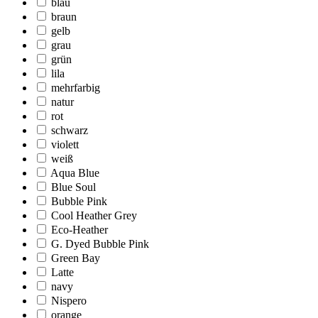
blau
braun
gelb
grau
grün
lila
mehrfarbig
natur
rot
schwarz
violett
weiß
Aqua Blue
Blue Soul
Bubble Pink
Cool Heather Grey
Eco-Heather
G. Dyed Bubble Pink
Green Bay
Latte
navy
Nispero
orange