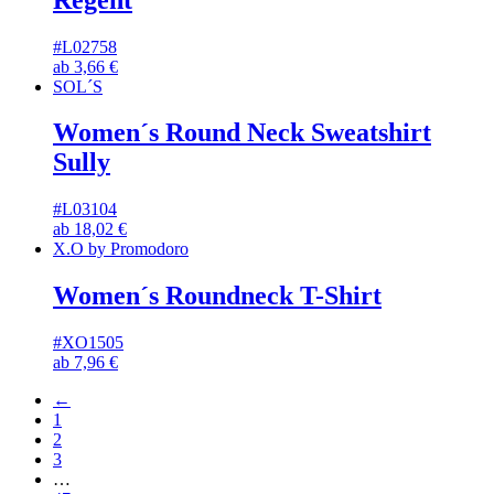
#L02758
ab
3,66
€
SOL´S
Women´s Round Neck Sweatshirt
Sully
#L03104
ab
18,02
€
X.O by Promodoro
Women´s Roundneck T-Shirt
#XO1505
ab
7,96
€
←
1
2
3
…