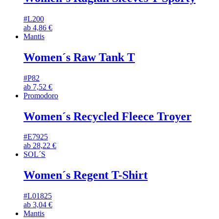
#L200
ab
4,86
€
Mantis
Women´s Raw Tank T
#P82
ab
7,52
€
Promodoro
Women´s Recycled Fleece Troyer
#E7925
ab
28,22
€
SOL´S
Women´s Regent T-Shirt
#L01825
ab
3,04
€
Mantis