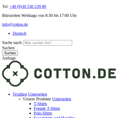
Tel.
+49 (0)30 530 239 80
Bürozeiten Werktags von 8:30 bis 17:00 Uhr
info@cotton.de
Deutsch
Suche nach:
Suchen
Anfrage
Textilien
Unterseiten
Unsere Produkte
Unterseiten
T-Shirts
Female T-Shirts
Polo-Shirts
Sweatshirts und Hoodies