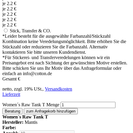
je
2.2
€
je
2.2
€
je
2.2
€
je
2.2
€
je
2.2
€
Stick, Transfer & CO.
*
Leider besteht für die ausgewählte Farbanzahl/Stückzahl
Kombination keine Veredelungsmöglichkeit. Bitte erhöhen Sie die
Stückzahl oder reduzieren Sie die Farbanzahl. Alternativ
kontaktieren Sie bitte unseren Kundendienst.
*
Für Stickerei- und Transferveredelungen können wir ein
Preisangebot erst nach Sichtung der gewünschten Motive erstellen.
Bitte schicken Sie uns Ihr Motiv über das Anfrageformular oder
einfach an info@cotton.de
Gesamt
€
netto, zzgl. 19% USt.,
Versandkosten
Lieferzeit
Women´s Raw Tank T Menge
Beratung
zum Anfragekorb hinzufügen
Women´s Raw Tank T
Hersteller:
Mantis
Farbe: