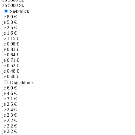
ab
5000
St.
Siebdruck
je
8.9
€
je
5.3
€
je
2.5
€
je
1.6
€
je
1.15
€
je
0.98
€
je
0.83
€
je
0.64
€
je
0.71
€
je
0.52
€
je
0.48
€
je
0.46
€
Digitaldruck
je
6.9
€
je
4.6
€
je
3.1
€
je
2.5
€
je
2.4
€
je
2.3
€
je
2.2
€
je
2.2
€
je
2.2
€