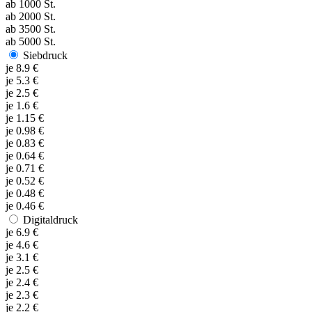
ab
1000
St.
ab
2000
St.
ab
3500
St.
ab
5000
St.
Siebdruck
je
8.9
€
je
5.3
€
je
2.5
€
je
1.6
€
je
1.15
€
je
0.98
€
je
0.83
€
je
0.64
€
je
0.71
€
je
0.52
€
je
0.48
€
je
0.46
€
Digitaldruck
je
6.9
€
je
4.6
€
je
3.1
€
je
2.5
€
je
2.4
€
je
2.3
€
je
2.2
€