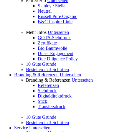
Fair & Bio
Unterseiten
Stanley / Stella
Neutral
Russell Pure Organic
B&C Inspire Linie
Mehr Infos
Unterseiten
GOTS-Siebdruck
Zertifikate
Bio Baumwolle
Unser Engagement
Due Diligence Policy
10 Gute Gründe
Bestellen in 3 Schritten
Branding & Referenzen
Unterseiten
Branding & Referenzen
Unterseiten
Referenzen
Siebdruck
Digitaldirektdruck
Stick
Transfersdruck
10 Gute Gründe
Bestellen in 3 Schritten
Service
Unterseiten