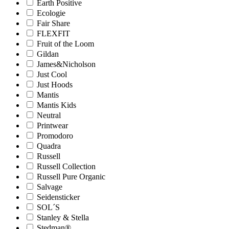
Earth Positive
Ecologie
Fair Share
FLEXFIT
Fruit of the Loom
Gildan
James&Nicholson
Just Cool
Just Hoods
Mantis
Mantis Kids
Neutral
Printwear
Promodoro
Quadra
Russell
Russell Collection
Russell Pure Organic
Salvage
Seidensticker
SOL´S
Stanley & Stella
Stedman®