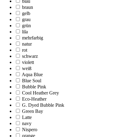
blau
braun
gelb
grau
grün
lila
mehrfarbig
natur
rot
schwarz
violett
weiß
Aqua Blue
Blue Soul
Bubble Pink
Cool Heather Grey
Eco-Heather
G. Dyed Bubble Pink
Green Bay
Latte
navy
Nispero
orange