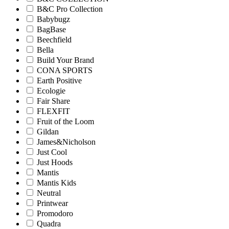
B&C Pro Collection
Babybugz
BagBase
Beechfield
Bella
Build Your Brand
CONA SPORTS
Earth Positive
Ecologie
Fair Share
FLEXFIT
Fruit of the Loom
Gildan
James&Nicholson
Just Cool
Just Hoods
Mantis
Mantis Kids
Neutral
Printwear
Promodoro
Quadra