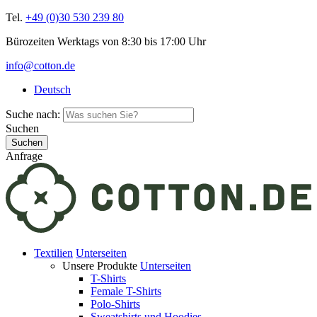
Tel.
+49 (0)30 530 239 80
Bürozeiten Werktags von 8:30 bis 17:00 Uhr
info@cotton.de
Deutsch
Suche nach:
Suchen
Anfrage
Textilien
Unterseiten
Unsere Produkte
Unterseiten
T-Shirts
Female T-Shirts
Polo-Shirts
Sweatshirts und Hoodies