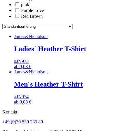
pink
Purple Love
Red Brown
James&Nicholson
Ladies´ Heather T-Shirt
#JN973
ab
9,08
€
James&Nicholson
Men´s Heather T-Shirt
#JN974
ab
9,08
€
Kontakt
+49 (0)30 530 239 80