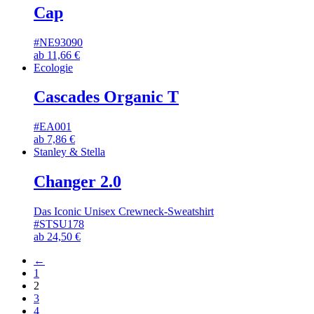
Cap
#NE93090
ab
11,66
€
Ecologie
Cascades Organic T
#EA001
ab
7,86
€
Stanley & Stella
Changer 2.0
Das Iconic Unisex Crewneck-Sweatshirt
#STSU178
ab
24,50
€
←
1
2
3
4