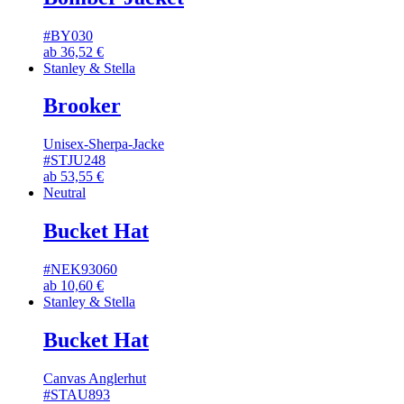
#BY030
ab
36,52
€
Stanley & Stella
Brooker
Unisex-Sherpa-Jacke
#STJU248
ab
53,55
€
Neutral
Bucket Hat
#NEK93060
ab
10,60
€
Stanley & Stella
Bucket Hat
Canvas Anglerhut
#STAU893