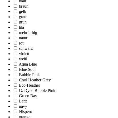
blau
braun
gelb
grau
grün
lila
mehrfarbig
natur
rot
schwarz
violett
weiß
Aqua Blue
Blue Soul
Bubble Pink
Cool Heather Grey
Eco-Heather
G. Dyed Bubble Pink
Green Bay
Latte
navy
Nispero
orange