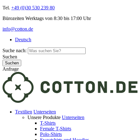
Tel.
+49 (0)30 530 239 80
Bürozeiten Werktags von 8:30 bis 17:00 Uhr
info@cotton.de
Deutsch
Suche nach:
Suchen
Anfrage
Textilien
Unterseiten
Unsere Produkte
Unterseiten
T-Shirts
Female T-Shirts
Polo-Shirts
Sweatshirts und Hoodies