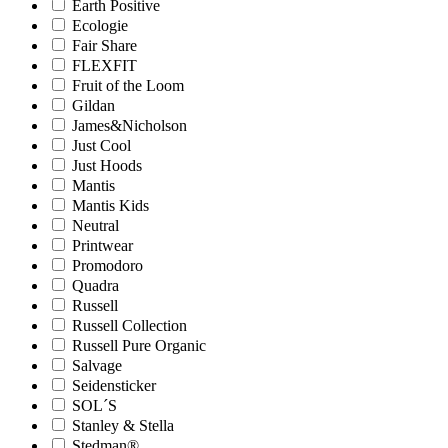
Earth Positive
Ecologie
Fair Share
FLEXFIT
Fruit of the Loom
Gildan
James&Nicholson
Just Cool
Just Hoods
Mantis
Mantis Kids
Neutral
Printwear
Promodoro
Quadra
Russell
Russell Collection
Russell Pure Organic
Salvage
Seidensticker
SOL´S
Stanley & Stella
Stedman®