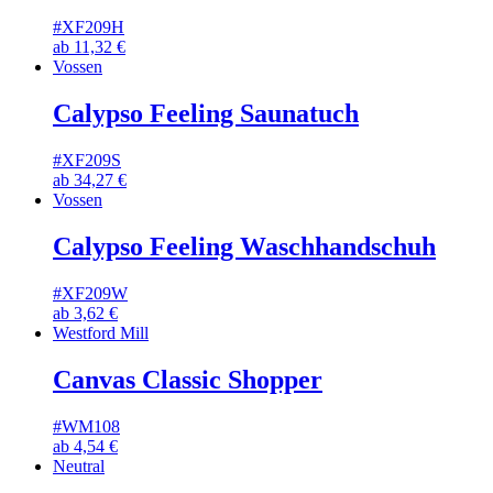
#XF209H
ab
11,32
€
Vossen
Calypso Feeling Saunatuch
#XF209S
ab
34,27
€
Vossen
Calypso Feeling Waschhandschuh
#XF209W
ab
3,62
€
Westford Mill
Canvas Classic Shopper
#WM108
ab
4,54
€
Neutral