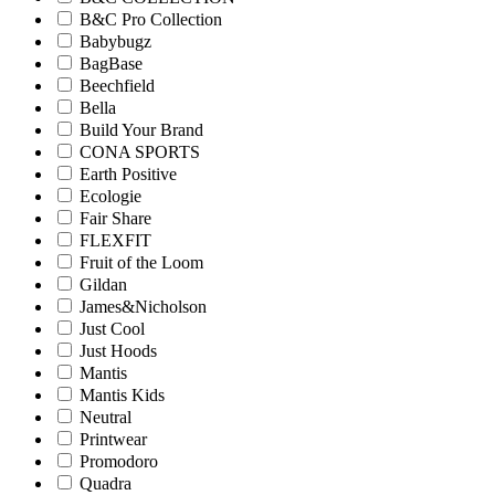
B&C Pro Collection
Babybugz
BagBase
Beechfield
Bella
Build Your Brand
CONA SPORTS
Earth Positive
Ecologie
Fair Share
FLEXFIT
Fruit of the Loom
Gildan
James&Nicholson
Just Cool
Just Hoods
Mantis
Mantis Kids
Neutral
Printwear
Promodoro
Quadra