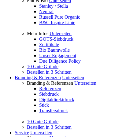
Fair & Bio
Unterseiten
Stanley / Stella
Neutral
Russell Pure Organic
B&C Inspire Linie
Mehr Infos
Unterseiten
GOTS-Siebdruck
Zertifikate
Bio Baumwolle
Unser Engagement
Due Diligence Policy
10 Gute Gründe
Bestellen in 3 Schritten
Branding & Referenzen
Unterseiten
Branding & Referenzen
Unterseiten
Referenzen
Siebdruck
Digitaldirektdruck
Stick
Transfersdruck
10 Gute Gründe
Bestellen in 3 Schritten
Service
Unterseiten