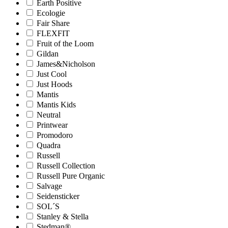
Earth Positive
Ecologie
Fair Share
FLEXFIT
Fruit of the Loom
Gildan
James&Nicholson
Just Cool
Just Hoods
Mantis
Mantis Kids
Neutral
Printwear
Promodoro
Quadra
Russell
Russell Collection
Russell Pure Organic
Salvage
Seidensticker
SOL´S
Stanley & Stella
Stedman®