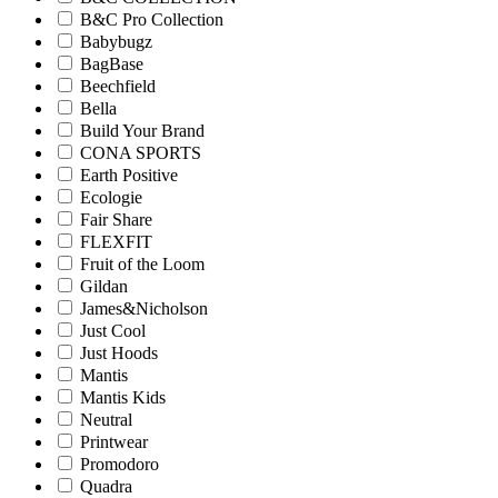
B&C Pro Collection
Babybugz
BagBase
Beechfield
Bella
Build Your Brand
CONA SPORTS
Earth Positive
Ecologie
Fair Share
FLEXFIT
Fruit of the Loom
Gildan
James&Nicholson
Just Cool
Just Hoods
Mantis
Mantis Kids
Neutral
Printwear
Promodoro
Quadra