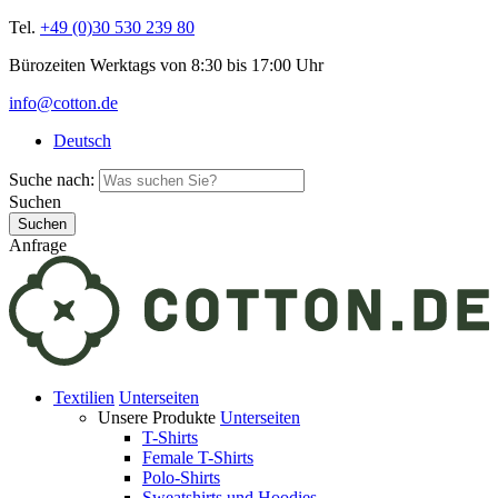
Tel.
+49 (0)30 530 239 80
Bürozeiten Werktags von 8:30 bis 17:00 Uhr
info@cotton.de
Deutsch
Suche nach:
Suchen
Anfrage
Textilien
Unterseiten
Unsere Produkte
Unterseiten
T-Shirts
Female T-Shirts
Polo-Shirts
Sweatshirts und Hoodies