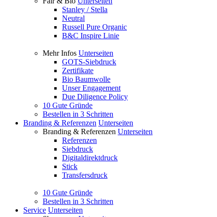
Fair & Bio
Unterseiten
Stanley / Stella
Neutral
Russell Pure Organic
B&C Inspire Linie
Mehr Infos
Unterseiten
GOTS-Siebdruck
Zertifikate
Bio Baumwolle
Unser Engagement
Due Diligence Policy
10 Gute Gründe
Bestellen in 3 Schritten
Branding & Referenzen
Unterseiten
Branding & Referenzen
Unterseiten
Referenzen
Siebdruck
Digitaldirektdruck
Stick
Transfersdruck
10 Gute Gründe
Bestellen in 3 Schritten
Service
Unterseiten