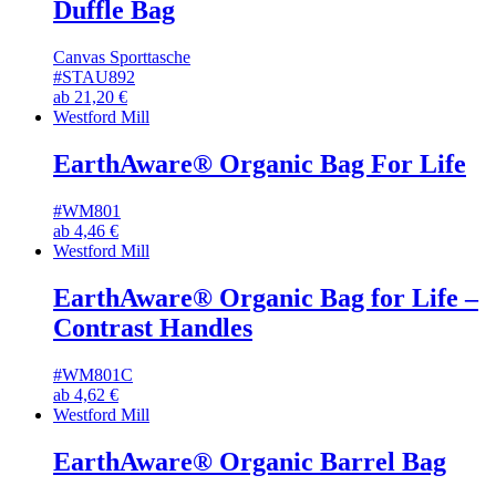
Duffle Bag
Canvas Sporttasche
#STAU892
ab
21,20
€
Westford Mill
EarthAware® Organic Bag For Life
#WM801
ab
4,46
€
Westford Mill
EarthAware® Organic Bag for Life –
Contrast Handles
#WM801C
ab
4,62
€
Westford Mill
EarthAware® Organic Barrel Bag