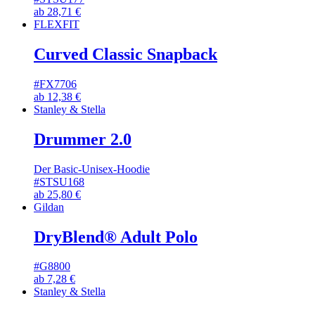
ab
28,71
€
FLEXFIT
Curved Classic Snapback
#FX7706
ab
12,38
€
Stanley & Stella
Drummer 2.0
Der Basic-Unisex-Hoodie
#STSU168
ab
25,80
€
Gildan
DryBlend® Adult Polo
#G8800
ab
7,28
€
Stanley & Stella