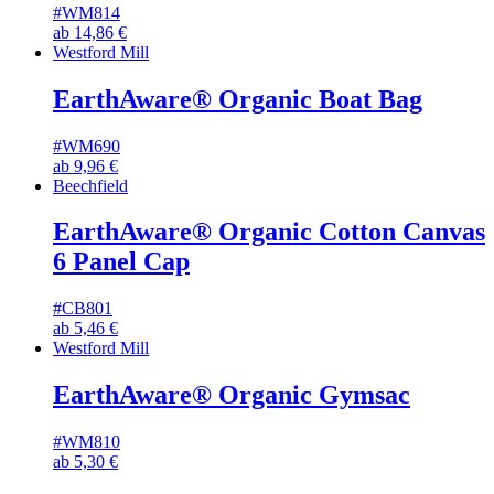
#WM814
ab
14,86
€
Westford Mill
EarthAware® Organic Boat Bag
#WM690
ab
9,96
€
Beechfield
EarthAware® Organic Cotton Canvas
6 Panel Cap
#CB801
ab
5,46
€
Westford Mill
EarthAware® Organic Gymsac
#WM810
ab
5,30
€