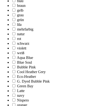
blau
braun
gelb
grau
grün
lila
mehrfarbig
natur
rot
schwarz
violett
weiß
Aqua Blue
Blue Soul
Bubble Pink
Cool Heather Grey
Eco-Heather
G. Dyed Bubble Pink
Green Bay
Latte
navy
Nispero
orange