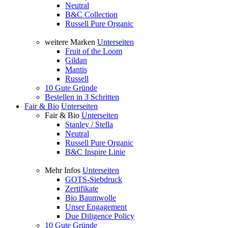
Neutral
B&C Collection
Russell Pure Organic
weitere Marken
Unterseiten
Fruit of the Loom
Gildan
Mantis
Russell
10 Gute Gründe
Bestellen in 3 Schritten
Fair & Bio
Unterseiten
Fair & Bio
Unterseiten
Stanley / Stella
Neutral
Russell Pure Organic
B&C Inspire Linie
Mehr Infos
Unterseiten
GOTS-Siebdruck
Zertifikate
Bio Baumwolle
Unser Engagement
Due Diligence Policy
10 Gute Gründe