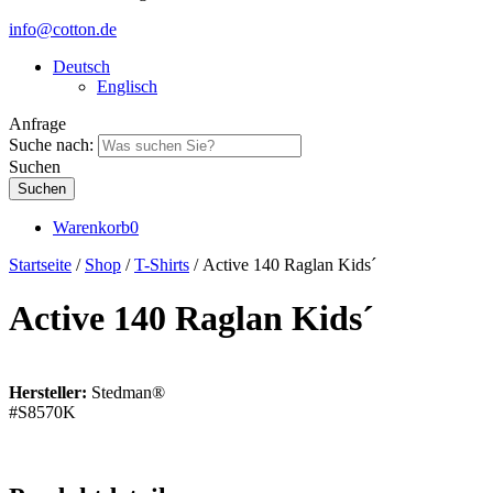
info@cotton.de
Deutsch
Englisch
Anfrage
Suche nach:
Suchen
Warenkorb
0
Startseite
/
Shop
/
T-Shirts
/ Active 140 Raglan Kids´
Active 140 Raglan Kids´
Hersteller:
Stedman®
#S8570K