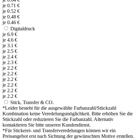
je
0.71
€
je
0.52
€
je
0.48
€
je
0.46
€
Digitaldruck
je
6.9
€
je
4.6
€
je
3.1
€
je
2.5
€
je
2.4
€
je
2.3
€
je
2.2
€
je
2.2
€
je
2.2
€
je
2.2
€
je
2.2
€
je
2.2
€
Stick, Transfer & CO.
*
Leider besteht für die ausgewählte Farbanzahl/Stückzahl
Kombination keine Veredelungsmöglichkeit. Bitte erhöhen Sie die
Stückzahl oder reduzieren Sie die Farbanzahl. Alternativ
kontaktieren Sie bitte unseren Kundendienst.
*
Für Stickerei- und Transferveredelungen können wir ein
Preisangebot erst nach Sichtung der gewünschten Motive erstellen.