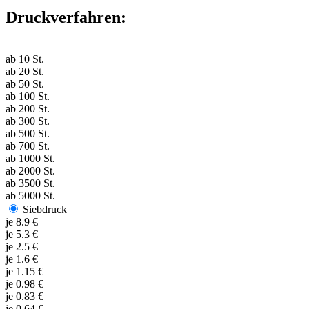
Druckverfahren:
ab
10
St.
ab
20
St.
ab
50
St.
ab
100
St.
ab
200
St.
ab
300
St.
ab
500
St.
ab
700
St.
ab
1000
St.
ab
2000
St.
ab
3500
St.
ab
5000
St.
Siebdruck
je
8.9
€
je
5.3
€
je
2.5
€
je
1.6
€
je
1.15
€
je
0.98
€
je
0.83
€
je
0.64
€