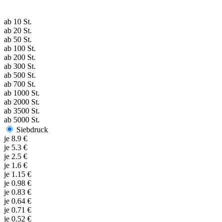
ab
10
St.
ab
20
St.
ab
50
St.
ab
100
St.
ab
200
St.
ab
300
St.
ab
500
St.
ab
700
St.
ab
1000
St.
ab
2000
St.
ab
3500
St.
ab
5000
St.
Siebdruck
je
8.9
€
je
5.3
€
je
2.5
€
je
1.6
€
je
1.15
€
je
0.98
€
je
0.83
€
je
0.64
€
je
0.71
€
je
0.52
€