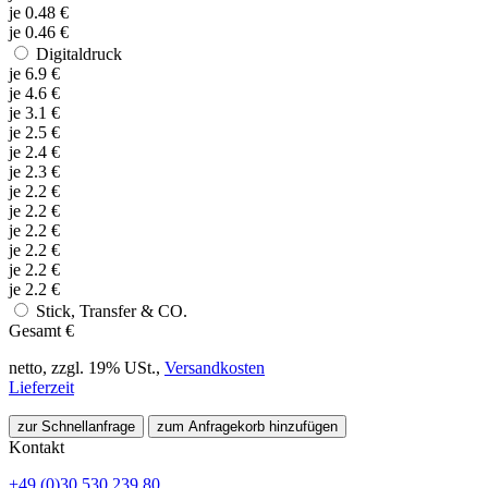
je
0.48
€
je
0.46
€
Digitaldruck
je
6.9
€
je
4.6
€
je
3.1
€
je
2.5
€
je
2.4
€
je
2.3
€
je
2.2
€
je
2.2
€
je
2.2
€
je
2.2
€
je
2.2
€
je
2.2
€
Stick, Transfer & CO.
Gesamt
€
netto, zzgl. 19% USt.,
Versandkosten
Lieferzeit
zur Schnellanfrage
zum Anfragekorb hinzufügen
Kontakt
+49 (0)30 530 239 80