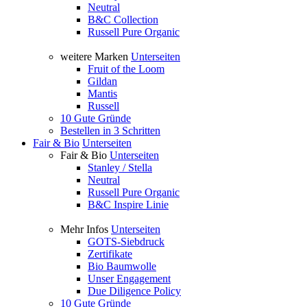
Neutral
B&C Collection
Russell Pure Organic
weitere Marken
Unterseiten
Fruit of the Loom
Gildan
Mantis
Russell
10 Gute Gründe
Bestellen in 3 Schritten
Fair & Bio
Unterseiten
Fair & Bio
Unterseiten
Stanley / Stella
Neutral
Russell Pure Organic
B&C Inspire Linie
Mehr Infos
Unterseiten
GOTS-Siebdruck
Zertifikate
Bio Baumwolle
Unser Engagement
Due Diligence Policy
10 Gute Gründe