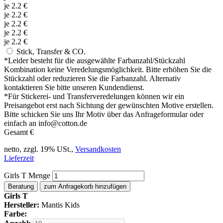
je
2.2
€
je
2.2
€
je
2.2
€
je
2.2
€
je
2.2
€
Stick, Transfer & CO.
*
Leider besteht für die ausgewählte Farbanzahl/Stückzahl
Kombination keine Veredelungsmöglichkeit. Bitte erhöhen Sie die
Stückzahl oder reduzieren Sie die Farbanzahl. Alternativ
kontaktieren Sie bitte unseren Kundendienst.
*
Für Stickerei- und Transferveredelungen können wir ein
Preisangebot erst nach Sichtung der gewünschten Motive erstellen.
Bitte schicken Sie uns Ihr Motiv über das Anfrageformular oder
einfach an info@cotton.de
Gesamt
€
netto, zzgl. 19% USt.,
Versandkosten
Lieferzeit
Girls T Menge
Beratung
zum Anfragekorb hinzufügen
Girls T
Hersteller:
Mantis Kids
Farbe: