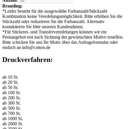
Anzahl:
Branding:
*
Leider besteht für die ausgewählte Farbanzahl/Stückzahl
Kombination keine Veredelungsmöglichkeit. Bitte erhöhen Sie die
Stückzahl oder reduzieren Sie die Farbanzahl. Alternativ
kontaktieren Sie bitte unseren Kundendienst.
*
Für Stickerei- und Transferveredelungen können wir ein
Preisangebot erst nach Sichtung der gewünschten Motive erstellen.
Bitte schicken Sie uns Ihr Motiv über das Anfrageformular oder
einfach an info@cotton.de
Druckverfahren:
ab
10
St.
ab
20
St.
ab
50
St.
ab
100
St.
ab
200
St.
ab
300
St.
ab
500
St.
ab
700
St.
ab
1000
St.
ab
2000
St.
ab
3500
St.