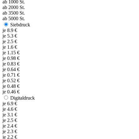
ab
1000
St.
ab
2000
St.
ab
3500
St.
ab
5000
St.
Siebdruck
je
8.9
€
je
5.3
€
je
2.5
€
je
1.6
€
je
1.15
€
je
0.98
€
je
0.83
€
je
0.64
€
je
0.71
€
je
0.52
€
je
0.48
€
je
0.46
€
Digitaldruck
je
6.9
€
je
4.6
€
je
3.1
€
je
2.5
€
je
2.4
€
je
2.3
€
je
2.2
€