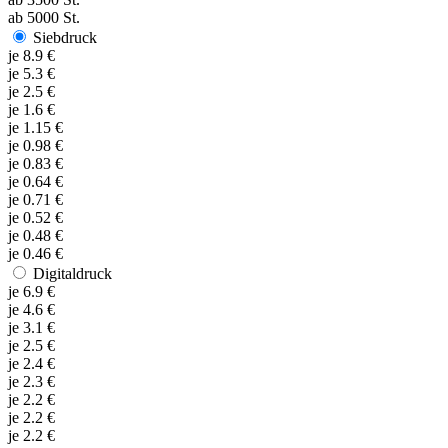
ab
5000
St.
Siebdruck
je
8.9
€
je
5.3
€
je
2.5
€
je
1.6
€
je
1.15
€
je
0.98
€
je
0.83
€
je
0.64
€
je
0.71
€
je
0.52
€
je
0.48
€
je
0.46
€
Digitaldruck
je
6.9
€
je
4.6
€
je
3.1
€
je
2.5
€
je
2.4
€
je
2.3
€
je
2.2
€
je
2.2
€
je
2.2
€