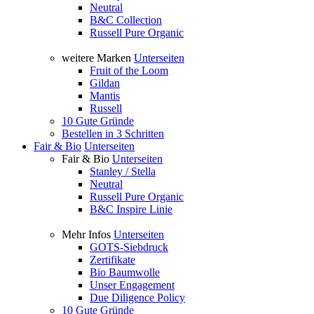
Neutral
B&C Collection
Russell Pure Organic
weitere Marken
Unterseiten
Fruit of the Loom
Gildan
Mantis
Russell
10 Gute Gründe
Bestellen in 3 Schritten
Fair & Bio
Unterseiten
Fair & Bio
Unterseiten
Stanley / Stella
Neutral
Russell Pure Organic
B&C Inspire Linie
Mehr Infos
Unterseiten
GOTS-Siebdruck
Zertifikate
Bio Baumwolle
Unser Engagement
Due Diligence Policy
10 Gute Gründe