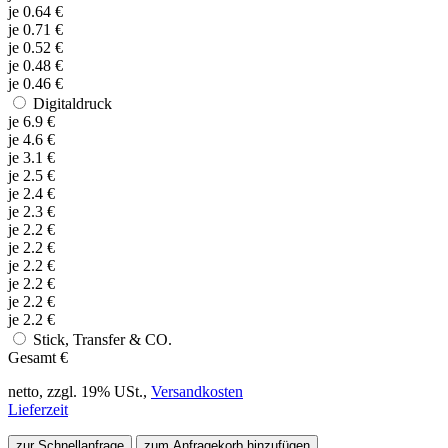
je
0.64
€
je
0.71
€
je
0.52
€
je
0.48
€
je
0.46
€
Digitaldruck
je
6.9
€
je
4.6
€
je
3.1
€
je
2.5
€
je
2.4
€
je
2.3
€
je
2.2
€
je
2.2
€
je
2.2
€
je
2.2
€
je
2.2
€
je
2.2
€
Stick, Transfer & CO.
Gesamt
€
netto, zzgl. 19% USt.,
Versandkosten
Lieferzeit
zur Schnellanfrage
zum Anfragekorb hinzufügen