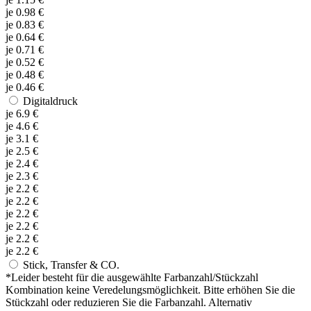
je
0.98
€
je
0.83
€
je
0.64
€
je
0.71
€
je
0.52
€
je
0.48
€
je
0.46
€
Digitaldruck
je
6.9
€
je
4.6
€
je
3.1
€
je
2.5
€
je
2.4
€
je
2.3
€
je
2.2
€
je
2.2
€
je
2.2
€
je
2.2
€
je
2.2
€
je
2.2
€
Stick, Transfer & CO.
*
Leider besteht für die ausgewählte Farbanzahl/Stückzahl
Kombination keine Veredelungsmöglichkeit. Bitte erhöhen Sie die
Stückzahl oder reduzieren Sie die Farbanzahl. Alternativ