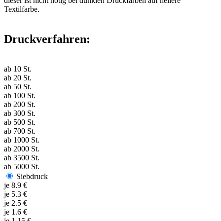
dieser ist nicht nötig bei dunklen Druckfarben auf hellere
Textilfarbe.
Druckverfahren:
ab
10
St.
ab
20
St.
ab
50
St.
ab
100
St.
ab
200
St.
ab
300
St.
ab
500
St.
ab
700
St.
ab
1000
St.
ab
2000
St.
ab
3500
St.
ab
5000
St.
Siebdruck
je
8.9
€
je
5.3
€
je
2.5
€
je
1.6
€
je
1.15
€