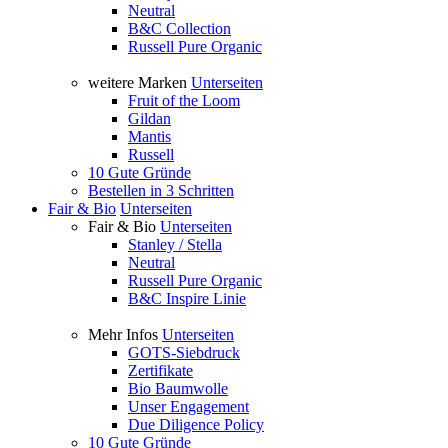
Neutral
B&C Collection
Russell Pure Organic
weitere Marken
Unterseiten
Fruit of the Loom
Gildan
Mantis
Russell
10 Gute Gründe
Bestellen in 3 Schritten
Fair & Bio
Unterseiten
Fair & Bio
Unterseiten
Stanley / Stella
Neutral
Russell Pure Organic
B&C Inspire Linie
Mehr Infos
Unterseiten
GOTS-Siebdruck
Zertifikate
Bio Baumwolle
Unser Engagement
Due Diligence Policy
10 Gute Gründe