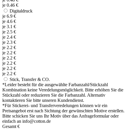
je
0.46
€
Digitaldruck
je
6.9
€
je
4.6
€
je
3.1
€
je
2.5
€
je
2.4
€
je
2.3
€
je
2.2
€
je
2.2
€
je
2.2
€
je
2.2
€
je
2.2
€
je
2.2
€
Stick, Transfer & CO.
*
Leider besteht für die ausgewählte Farbanzahl/Stückzahl
Kombination keine Veredelungsmöglichkeit. Bitte erhöhen Sie die
Stückzahl oder reduzieren Sie die Farbanzahl. Alternativ
kontaktieren Sie bitte unseren Kundendienst.
*
Für Stickerei- und Transferveredelungen können wir ein
Preisangebot erst nach Sichtung der gewünschten Motive erstellen.
Bitte schicken Sie uns Ihr Motiv über das Anfrageformular oder
einfach an info@cotton.de
Gesamt
€