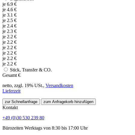
je
6.9
€
je
4.6
€
je
3.1
€
je
2.5
€
je
2.4
€
je
2.3
€
je
2.2
€
je
2.2
€
je
2.2
€
je
2.2
€
je
2.2
€
je
2.2
€
Stick, Transfer & CO.
Gesamt
€
netto, zzgl. 19% USt.,
Versandkosten
Lieferzeit
zur Schnellanfrage
zum Anfragekorb hinzufügen
Kontakt
+49 (0)30 530 239 80
Bürozeiten Werktags von 8:30 bis 17:00 Uhr