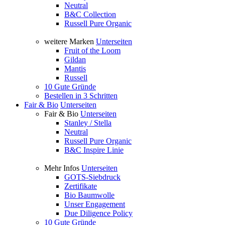
Neutral
B&C Collection
Russell Pure Organic
weitere Marken
Unterseiten
Fruit of the Loom
Gildan
Mantis
Russell
10 Gute Gründe
Bestellen in 3 Schritten
Fair & Bio
Unterseiten
Fair & Bio
Unterseiten
Stanley / Stella
Neutral
Russell Pure Organic
B&C Inspire Linie
Mehr Infos
Unterseiten
GOTS-Siebdruck
Zertifikate
Bio Baumwolle
Unser Engagement
Due Diligence Policy
10 Gute Gründe