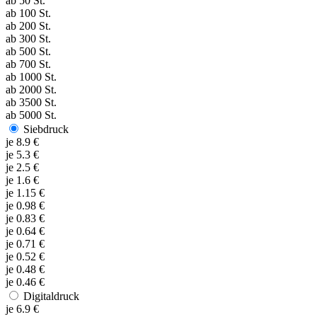
ab
50
St.
ab
100
St.
ab
200
St.
ab
300
St.
ab
500
St.
ab
700
St.
ab
1000
St.
ab
2000
St.
ab
3500
St.
ab
5000
St.
Siebdruck
je
8.9
€
je
5.3
€
je
2.5
€
je
1.6
€
je
1.15
€
je
0.98
€
je
0.83
€
je
0.64
€
je
0.71
€
je
0.52
€
je
0.48
€
je
0.46
€
Digitaldruck
je
6.9
€