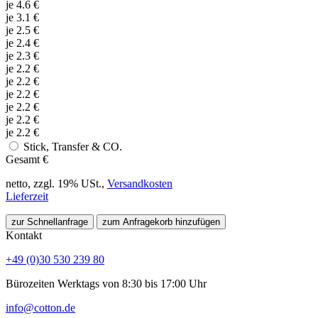
je
4.6
€
je
3.1
€
je
2.5
€
je
2.4
€
je
2.3
€
je
2.2
€
je
2.2
€
je
2.2
€
je
2.2
€
je
2.2
€
je
2.2
€
Stick, Transfer & CO.
Gesamt
€
netto, zzgl. 19% USt.,
Versandkosten
Lieferzeit
zur Schnellanfrage
zum Anfragekorb hinzufügen
Kontakt
+49 (0)30 530 239 80
Bürozeiten Werktags von 8:30 bis 17:00 Uhr
info@cotton.de