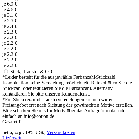
je
6.9
€
je
4.6
€
je
3.1
€
je
2.5
€
je
2.4
€
je
2.3
€
je
2.2
€
je
2.2
€
je
2.2
€
je
2.2
€
je
2.2
€
je
2.2
€
Stick, Transfer & CO.
*
Leider besteht für die ausgewählte Farbanzahl/Stückzahl
Kombination keine Veredelungsmöglichkeit. Bitte erhöhen Sie die
Stückzahl oder reduzieren Sie die Farbanzahl. Alternativ
kontaktieren Sie bitte unseren Kundendienst.
*
Für Stickerei- und Transferveredelungen können wir ein
Preisangebot erst nach Sichtung der gewünschten Motive erstellen.
Bitte schicken Sie uns Ihr Motiv über das Anfrageformular oder
einfach an info@cotton.de
Gesamt
€
netto, zzgl. 19% USt.,
Versandkosten
Lieferzeit