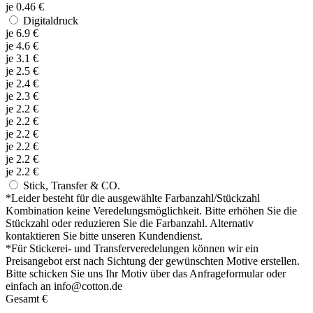
je
0.46
€
Digitaldruck
je
6.9
€
je
4.6
€
je
3.1
€
je
2.5
€
je
2.4
€
je
2.3
€
je
2.2
€
je
2.2
€
je
2.2
€
je
2.2
€
je
2.2
€
je
2.2
€
Stick, Transfer & CO.
*
Leider besteht für die ausgewählte Farbanzahl/Stückzahl
Kombination keine Veredelungsmöglichkeit. Bitte erhöhen Sie die
Stückzahl oder reduzieren Sie die Farbanzahl. Alternativ
kontaktieren Sie bitte unseren Kundendienst.
*
Für Stickerei- und Transferveredelungen können wir ein
Preisangebot erst nach Sichtung der gewünschten Motive erstellen.
Bitte schicken Sie uns Ihr Motiv über das Anfrageformular oder
einfach an info@cotton.de
Gesamt
€