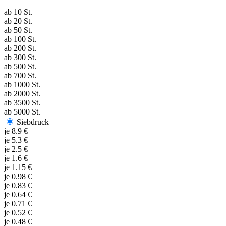
ab
10
St.
ab
20
St.
ab
50
St.
ab
100
St.
ab
200
St.
ab
300
St.
ab
500
St.
ab
700
St.
ab
1000
St.
ab
2000
St.
ab
3500
St.
ab
5000
St.
Siebdruck
je
8.9
€
je
5.3
€
je
2.5
€
je
1.6
€
je
1.15
€
je
0.98
€
je
0.83
€
je
0.64
€
je
0.71
€
je
0.52
€
je
0.48
€