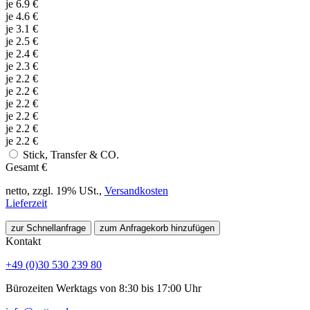
je
6.9
€
je
4.6
€
je
3.1
€
je
2.5
€
je
2.4
€
je
2.3
€
je
2.2
€
je
2.2
€
je
2.2
€
je
2.2
€
je
2.2
€
je
2.2
€
Stick, Transfer & CO.
Gesamt
€
netto, zzgl. 19% USt.,
Versandkosten
Lieferzeit
zur Schnellanfrage
zum Anfragekorb hinzufügen
Kontakt
+49 (0)30 530 239 80
Bürozeiten Werktags von 8:30 bis 17:00 Uhr