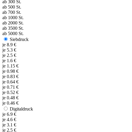
ab
300
St.
ab
500
St.
ab
700
St.
ab
1000
St.
ab
2000
St.
ab
3500
St.
ab
5000
St.
Siebdruck
je
8.9
€
je
5.3
€
je
2.5
€
je
1.6
€
je
1.15
€
je
0.98
€
je
0.83
€
je
0.64
€
je
0.71
€
je
0.52
€
je
0.48
€
je
0.46
€
Digitaldruck
je
6.9
€
je
4.6
€
je
3.1
€
je
2.5
€