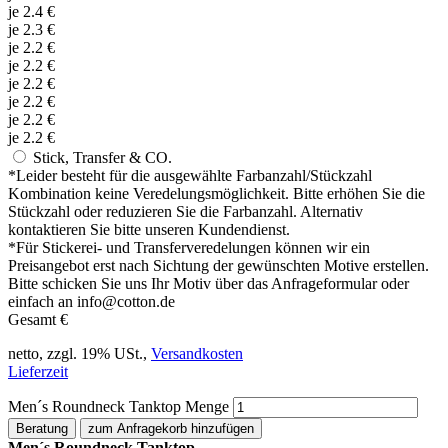
je
2.4
€
je
2.3
€
je
2.2
€
je
2.2
€
je
2.2
€
je
2.2
€
je
2.2
€
je
2.2
€
Stick, Transfer & CO.
*
Leider besteht für die ausgewählte Farbanzahl/Stückzahl
Kombination keine Veredelungsmöglichkeit. Bitte erhöhen Sie die
Stückzahl oder reduzieren Sie die Farbanzahl. Alternativ
kontaktieren Sie bitte unseren Kundendienst.
*
Für Stickerei- und Transferveredelungen können wir ein
Preisangebot erst nach Sichtung der gewünschten Motive erstellen.
Bitte schicken Sie uns Ihr Motiv über das Anfrageformular oder
einfach an info@cotton.de
Gesamt
€
netto, zzgl. 19% USt.,
Versandkosten
Lieferzeit
Men´s Roundneck Tanktop Menge
Beratung
zum Anfragekorb hinzufügen
Men´s Roundneck Tanktop