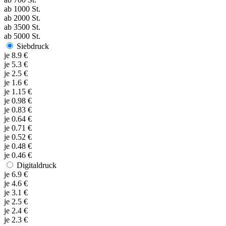
ab
1000
St.
ab
2000
St.
ab
3500
St.
ab
5000
St.
Siebdruck
je
8.9
€
je
5.3
€
je
2.5
€
je
1.6
€
je
1.15
€
je
0.98
€
je
0.83
€
je
0.64
€
je
0.71
€
je
0.52
€
je
0.48
€
je
0.46
€
Digitaldruck
je
6.9
€
je
4.6
€
je
3.1
€
je
2.5
€
je
2.4
€
je
2.3
€