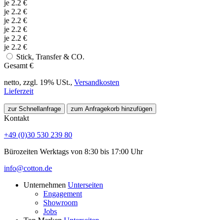
je
2.2
€
je
2.2
€
je
2.2
€
je
2.2
€
je
2.2
€
je
2.2
€
Stick, Transfer & CO.
Gesamt
€
netto, zzgl. 19% USt.,
Versandkosten
Lieferzeit
zur Schnellanfrage
zum Anfragekorb hinzufügen
Kontakt
+49 (0)30 530 239 80
Bürozeiten Werktags von 8:30 bis 17:00 Uhr
info@cotton.de
Unternehmen
Unterseiten
Engagement
Showroom
Jobs