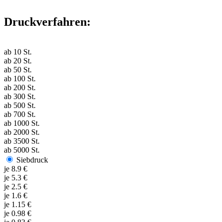
Druckverfahren:
ab
10
St.
ab
20
St.
ab
50
St.
ab
100
St.
ab
200
St.
ab
300
St.
ab
500
St.
ab
700
St.
ab
1000
St.
ab
2000
St.
ab
3500
St.
ab
5000
St.
Siebdruck
je
8.9
€
je
5.3
€
je
2.5
€
je
1.6
€
je
1.15
€
je
0.98
€