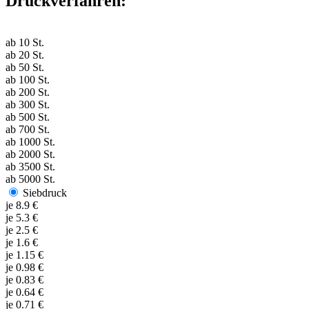
Druckverfahren:
ab
10
St.
ab
20
St.
ab
50
St.
ab
100
St.
ab
200
St.
ab
300
St.
ab
500
St.
ab
700
St.
ab
1000
St.
ab
2000
St.
ab
3500
St.
ab
5000
St.
Siebdruck
je
8.9
€
je
5.3
€
je
2.5
€
je
1.6
€
je
1.15
€
je
0.98
€
je
0.83
€
je
0.64
€
je
0.71
€