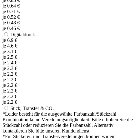
je
0.83
€
je
0.64
€
je
0.71
€
je
0.52
€
je
0.48
€
je
0.46
€
Digitaldruck
je
6.9
€
je
4.6
€
je
3.1
€
je
2.5
€
je
2.4
€
je
2.3
€
je
2.2
€
je
2.2
€
je
2.2
€
je
2.2
€
je
2.2
€
je
2.2
€
Stick, Transfer & CO.
*
Leider besteht für die ausgewählte Farbanzahl/Stückzahl
Kombination keine Veredelungsmöglichkeit. Bitte erhöhen Sie die
Stückzahl oder reduzieren Sie die Farbanzahl. Alternativ
kontaktieren Sie bitte unseren Kundendienst.
*
Für Stickerei- und Transferveredelungen können wir ein