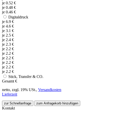
je
0.52
€
je
0.48
€
je
0.46
€
Digitaldruck
je
6.9
€
je
4.6
€
je
3.1
€
je
2.5
€
je
2.4
€
je
2.3
€
je
2.2
€
je
2.2
€
je
2.2
€
je
2.2
€
je
2.2
€
je
2.2
€
Stick, Transfer & CO.
Gesamt
€
netto, zzgl. 19% USt.,
Versandkosten
Lieferzeit
zur Schnellanfrage
zum Anfragekorb hinzufügen
Kontakt