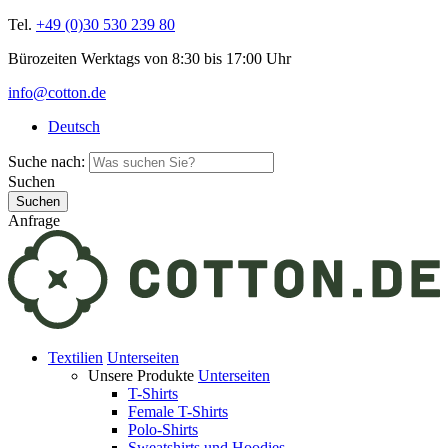
Tel.
+49 (0)30 530 239 80
Bürozeiten Werktags von 8:30 bis 17:00 Uhr
info@cotton.de
Deutsch
Suche nach:
Suchen
Anfrage
Textilien
Unterseiten
Unsere Produkte
Unterseiten
T-Shirts
Female T-Shirts
Polo-Shirts
Sweatshirts und Hoodies