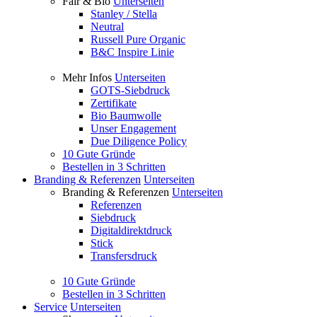
Fair & Bio
Unterseiten
Stanley / Stella
Neutral
Russell Pure Organic
B&C Inspire Linie
Mehr Infos
Unterseiten
GOTS-Siebdruck
Zertifikate
Bio Baumwolle
Unser Engagement
Due Diligence Policy
10 Gute Gründe
Bestellen in 3 Schritten
Branding & Referenzen
Unterseiten
Branding & Referenzen
Unterseiten
Referenzen
Siebdruck
Digitaldirektdruck
Stick
Transfersdruck
10 Gute Gründe
Bestellen in 3 Schritten
Service
Unterseiten