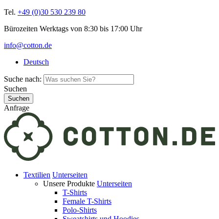
Tel.
+49 (0)30 530 239 80
Bürozeiten Werktags von 8:30 bis 17:00 Uhr
info@cotton.de
Deutsch
Suche nach:
Suchen
Anfrage
Textilien
Unterseiten
Unsere Produkte
Unterseiten
T-Shirts
Female T-Shirts
Polo-Shirts
Sweatshirts und Hoodies