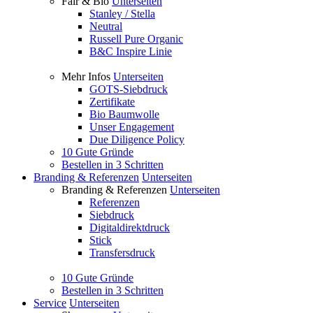
Fair & Bio
Unterseiten
Stanley / Stella
Neutral
Russell Pure Organic
B&C Inspire Linie
Mehr Infos
Unterseiten
GOTS-Siebdruck
Zertifikate
Bio Baumwolle
Unser Engagement
Due Diligence Policy
10 Gute Gründe
Bestellen in 3 Schritten
Branding & Referenzen
Unterseiten
Branding & Referenzen
Unterseiten
Referenzen
Siebdruck
Digitaldirektdruck
Stick
Transfersdruck
10 Gute Gründe
Bestellen in 3 Schritten
Service
Unterseiten