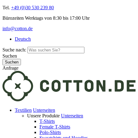
Tel.
+49 (0)30 530 239 80
Bürozeiten Werktags von 8:30 bis 17:00 Uhr
info@cotton.de
Deutsch
Suche nach:
Suchen
Anfrage
Textilien
Unterseiten
Unsere Produkte
Unterseiten
T-Shirts
Female T-Shirts
Polo-Shirts
Sweatshirts und Hoodies