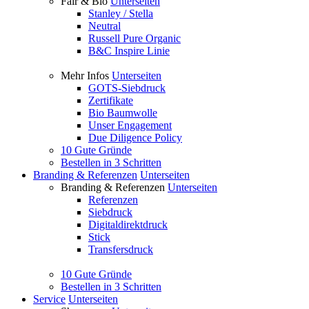
Fair & Bio
Unterseiten
Stanley / Stella
Neutral
Russell Pure Organic
B&C Inspire Linie
Mehr Infos
Unterseiten
GOTS-Siebdruck
Zertifikate
Bio Baumwolle
Unser Engagement
Due Diligence Policy
10 Gute Gründe
Bestellen in 3 Schritten
Branding & Referenzen
Unterseiten
Branding & Referenzen
Unterseiten
Referenzen
Siebdruck
Digitaldirektdruck
Stick
Transfersdruck
10 Gute Gründe
Bestellen in 3 Schritten
Service
Unterseiten