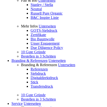
Fair & Bio
Unterseiten
Stanley / Stella
Neutral
Russell Pure Organic
B&C Inspire Linie
Mehr Infos
Unterseiten
GOTS-Siebdruck
Zertifikate
Bio Baumwolle
Unser Engagement
Due Diligence Policy
10 Gute Gründe
Bestellen in 3 Schritten
Branding & Referenzen
Unterseiten
Branding & Referenzen
Unterseiten
Referenzen
Siebdruck
Digitaldirektdruck
Stick
Transfersdruck
10 Gute Gründe
Bestellen in 3 Schritten
Service
Unterseiten