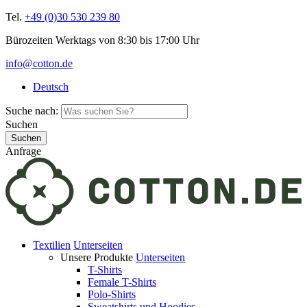
Tel.
+49 (0)30 530 239 80
Bürozeiten Werktags von 8:30 bis 17:00 Uhr
info@cotton.de
Deutsch
Suche nach:
Suchen
Anfrage
Textilien
Unterseiten
Unsere Produkte
Unterseiten
T-Shirts
Female T-Shirts
Polo-Shirts
Sweatshirts und Hoodies