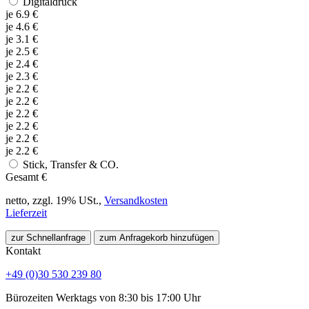
Digitaldruck
je
6.9
€
je
4.6
€
je
3.1
€
je
2.5
€
je
2.4
€
je
2.3
€
je
2.2
€
je
2.2
€
je
2.2
€
je
2.2
€
je
2.2
€
je
2.2
€
Stick, Transfer & CO.
Gesamt
€
netto, zzgl. 19% USt.,
Versandkosten
Lieferzeit
zur Schnellanfrage
zum Anfragekorb hinzufügen
Kontakt
+49 (0)30 530 239 80
Bürozeiten Werktags von 8:30 bis 17:00 Uhr