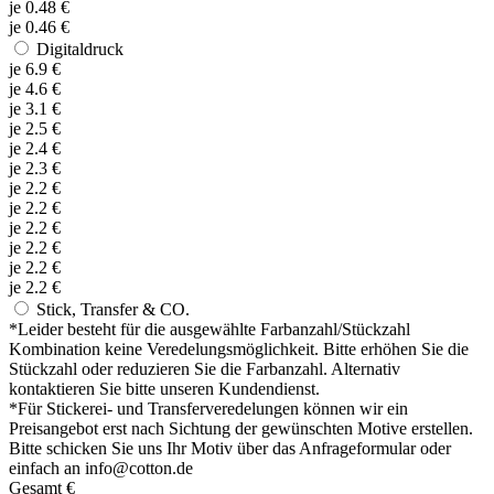
je
0.48
€
je
0.46
€
Digitaldruck
je
6.9
€
je
4.6
€
je
3.1
€
je
2.5
€
je
2.4
€
je
2.3
€
je
2.2
€
je
2.2
€
je
2.2
€
je
2.2
€
je
2.2
€
je
2.2
€
Stick, Transfer & CO.
*
Leider besteht für die ausgewählte Farbanzahl/Stückzahl
Kombination keine Veredelungsmöglichkeit. Bitte erhöhen Sie die
Stückzahl oder reduzieren Sie die Farbanzahl. Alternativ
kontaktieren Sie bitte unseren Kundendienst.
*
Für Stickerei- und Transferveredelungen können wir ein
Preisangebot erst nach Sichtung der gewünschten Motive erstellen.
Bitte schicken Sie uns Ihr Motiv über das Anfrageformular oder
einfach an info@cotton.de
Gesamt
€