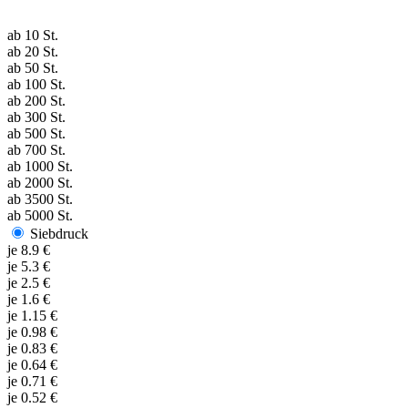
ab
10
St.
ab
20
St.
ab
50
St.
ab
100
St.
ab
200
St.
ab
300
St.
ab
500
St.
ab
700
St.
ab
1000
St.
ab
2000
St.
ab
3500
St.
ab
5000
St.
Siebdruck
je
8.9
€
je
5.3
€
je
2.5
€
je
1.6
€
je
1.15
€
je
0.98
€
je
0.83
€
je
0.64
€
je
0.71
€
je
0.52
€