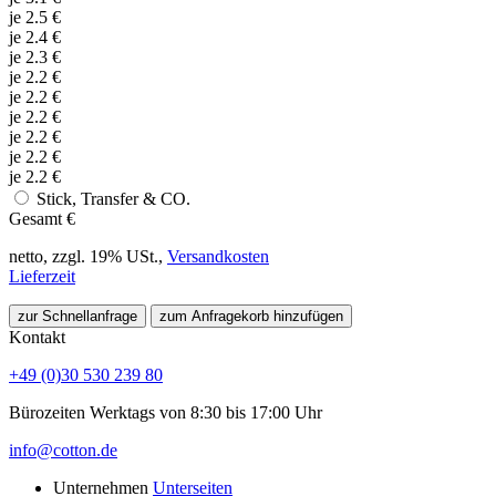
je
2.5
€
je
2.4
€
je
2.3
€
je
2.2
€
je
2.2
€
je
2.2
€
je
2.2
€
je
2.2
€
je
2.2
€
Stick, Transfer & CO.
Gesamt
€
netto, zzgl. 19% USt.,
Versandkosten
Lieferzeit
zur Schnellanfrage
zum Anfragekorb hinzufügen
Kontakt
+49 (0)30 530 239 80
Bürozeiten Werktags von 8:30 bis 17:00 Uhr
info@cotton.de
Unternehmen
Unterseiten