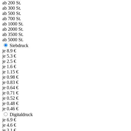
ab
200
St.
ab
300
St.
ab
500
St.
ab
700
St.
ab
1000
St.
ab
2000
St.
ab
3500
St.
ab
5000
St.
Siebdruck
je
8.9
€
je
5.3
€
je
2.5
€
je
1.6
€
je
1.15
€
je
0.98
€
je
0.83
€
je
0.64
€
je
0.71
€
je
0.52
€
je
0.48
€
je
0.46
€
Digitaldruck
je
6.9
€
je
4.6
€
je
3.1
€