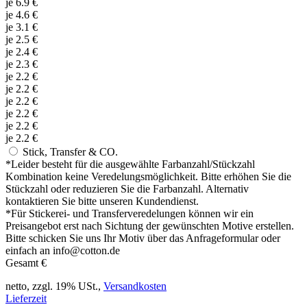
je
6.9
€
je
4.6
€
je
3.1
€
je
2.5
€
je
2.4
€
je
2.3
€
je
2.2
€
je
2.2
€
je
2.2
€
je
2.2
€
je
2.2
€
je
2.2
€
Stick, Transfer & CO.
*
Leider besteht für die ausgewählte Farbanzahl/Stückzahl
Kombination keine Veredelungsmöglichkeit. Bitte erhöhen Sie die
Stückzahl oder reduzieren Sie die Farbanzahl. Alternativ
kontaktieren Sie bitte unseren Kundendienst.
*
Für Stickerei- und Transferveredelungen können wir ein
Preisangebot erst nach Sichtung der gewünschten Motive erstellen.
Bitte schicken Sie uns Ihr Motiv über das Anfrageformular oder
einfach an info@cotton.de
Gesamt
€
netto, zzgl. 19% USt.,
Versandkosten
Lieferzeit