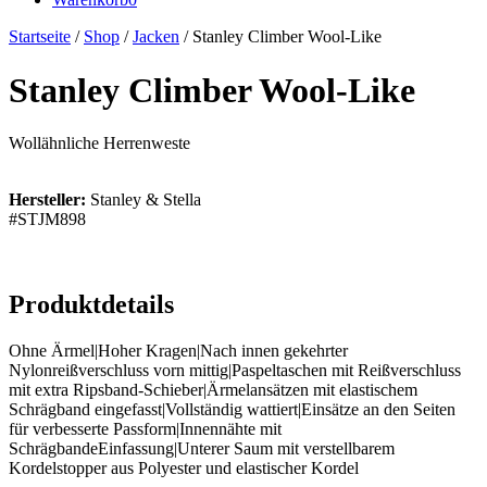
Startseite
/
Shop
/
Jacken
/ Stanley Climber Wool-Like
Stanley Climber Wool-Like
Wollähnliche Herrenweste
Hersteller:
Stanley & Stella
#STJM898
Produktdetails
Ohne Ärmel|Hoher Kragen|Nach innen gekehrter
Nylonreißverschluss vorn mittig|Paspeltaschen mit Reißverschluss
mit extra Ripsband-Schieber|Ärmelansätzen mit elastischem
Schrägband eingefasst|Vollständig wattiert|Einsätze an den Seiten
für verbesserte Passform|Innennähte mit
SchrägbandeEinfassung|Unterer Saum mit verstellbarem
Kordelstopper aus Polyester und elastischer Kordel