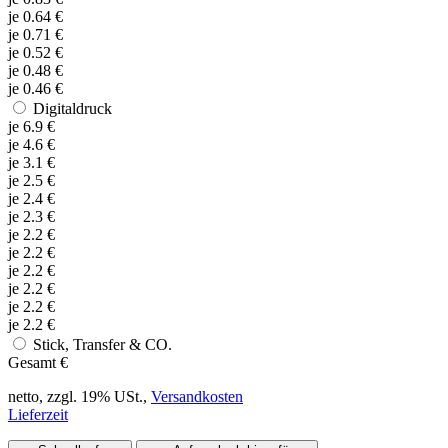
je
0.64
€
je
0.71
€
je
0.52
€
je
0.48
€
je
0.46
€
Digitaldruck
je
6.9
€
je
4.6
€
je
3.1
€
je
2.5
€
je
2.4
€
je
2.3
€
je
2.2
€
je
2.2
€
je
2.2
€
je
2.2
€
je
2.2
€
je
2.2
€
Stick, Transfer & CO.
Gesamt
€
netto, zzgl. 19% USt.,
Versandkosten
Lieferzeit