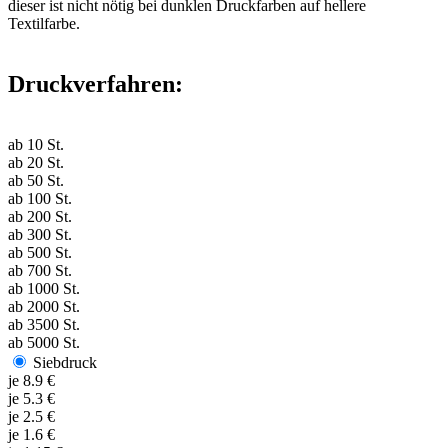
dieser ist nicht nötig bei dunklen Druckfarben auf hellere
Textilfarbe.
Druckverfahren:
ab
10
St.
ab
20
St.
ab
50
St.
ab
100
St.
ab
200
St.
ab
300
St.
ab
500
St.
ab
700
St.
ab
1000
St.
ab
2000
St.
ab
3500
St.
ab
5000
St.
Siebdruck
je
8.9
€
je
5.3
€
je
2.5
€
je
1.6
€