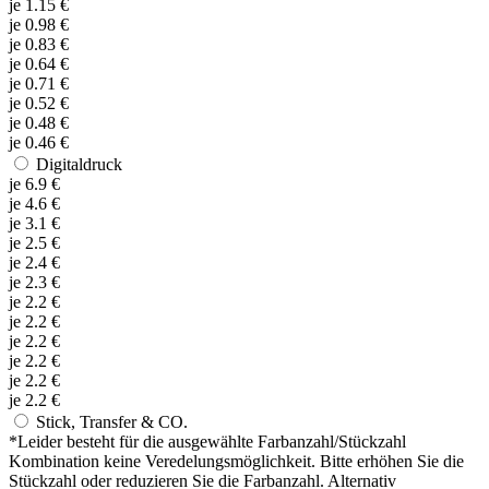
je
1.15
€
je
0.98
€
je
0.83
€
je
0.64
€
je
0.71
€
je
0.52
€
je
0.48
€
je
0.46
€
Digitaldruck
je
6.9
€
je
4.6
€
je
3.1
€
je
2.5
€
je
2.4
€
je
2.3
€
je
2.2
€
je
2.2
€
je
2.2
€
je
2.2
€
je
2.2
€
je
2.2
€
Stick, Transfer & CO.
*
Leider besteht für die ausgewählte Farbanzahl/Stückzahl
Kombination keine Veredelungsmöglichkeit. Bitte erhöhen Sie die
Stückzahl oder reduzieren Sie die Farbanzahl. Alternativ