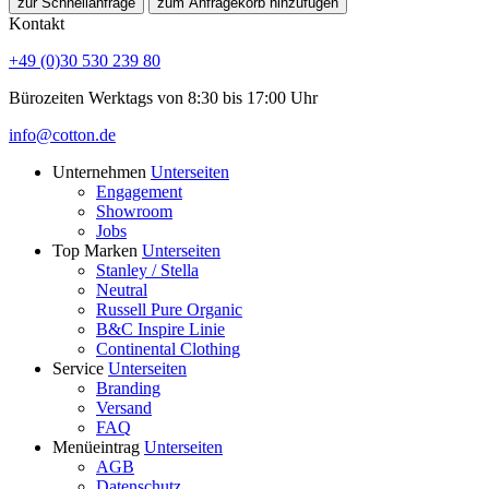
zur Schnellanfrage
zum Anfragekorb hinzufügen
Kontakt
+49 (0)30 530 239 80
Bürozeiten Werktags von 8:30 bis 17:00 Uhr
info@cotton.de
Unternehmen
Unterseiten
Engagement
Showroom
Jobs
Top Marken
Unterseiten
Stanley / Stella
Neutral
Russell Pure Organic
B&C Inspire Linie
Continental Clothing
Service
Unterseiten
Branding
Versand
FAQ
Menüeintrag
Unterseiten
AGB
Datenschutz