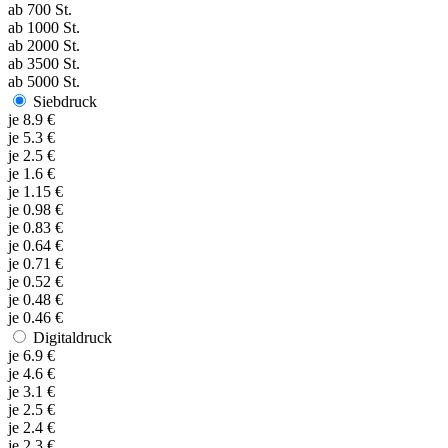
ab
700
St.
ab
1000
St.
ab
2000
St.
ab
3500
St.
ab
5000
St.
Siebdruck
je
8.9
€
je
5.3
€
je
2.5
€
je
1.6
€
je
1.15
€
je
0.98
€
je
0.83
€
je
0.64
€
je
0.71
€
je
0.52
€
je
0.48
€
je
0.46
€
Digitaldruck
je
6.9
€
je
4.6
€
je
3.1
€
je
2.5
€
je
2.4
€
je
2.3
€