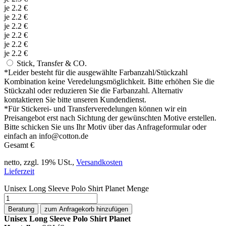
je
2.2
€
je
2.2
€
je
2.2
€
je
2.2
€
je
2.2
€
je
2.2
€
Stick, Transfer & CO.
*
Leider besteht für die ausgewählte Farbanzahl/Stückzahl
Kombination keine Veredelungsmöglichkeit. Bitte erhöhen Sie die
Stückzahl oder reduzieren Sie die Farbanzahl. Alternativ
kontaktieren Sie bitte unseren Kundendienst.
*
Für Stickerei- und Transferveredelungen können wir ein
Preisangebot erst nach Sichtung der gewünschten Motive erstellen.
Bitte schicken Sie uns Ihr Motiv über das Anfrageformular oder
einfach an info@cotton.de
Gesamt
€
netto, zzgl. 19% USt.,
Versandkosten
Lieferzeit
Unisex Long Sleeve Polo Shirt Planet Menge
Beratung
zum Anfragekorb hinzufügen
Unisex Long Sleeve Polo Shirt Planet