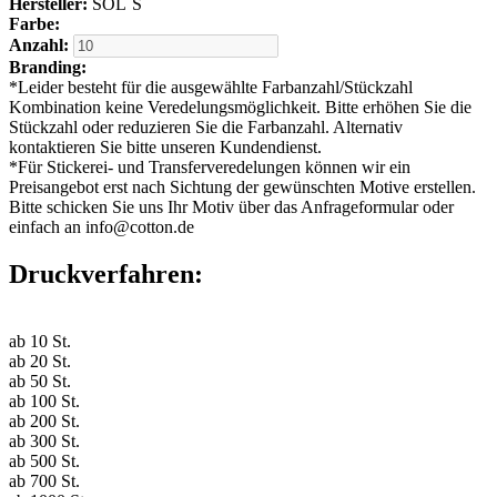
Hersteller:
SOL´S
Farbe:
Anzahl:
Branding:
*
Leider besteht für die ausgewählte Farbanzahl/Stückzahl
Kombination keine Veredelungsmöglichkeit. Bitte erhöhen Sie die
Stückzahl oder reduzieren Sie die Farbanzahl. Alternativ
kontaktieren Sie bitte unseren Kundendienst.
*
Für Stickerei- und Transferveredelungen können wir ein
Preisangebot erst nach Sichtung der gewünschten Motive erstellen.
Bitte schicken Sie uns Ihr Motiv über das Anfrageformular oder
einfach an info@cotton.de
Druckverfahren:
ab
10
St.
ab
20
St.
ab
50
St.
ab
100
St.
ab
200
St.
ab
300
St.
ab
500
St.
ab
700
St.