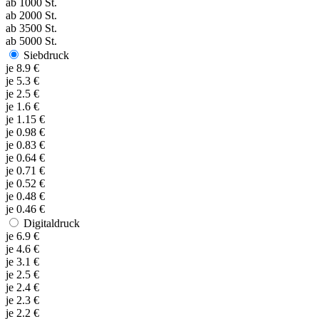
ab
1000
St.
ab
2000
St.
ab
3500
St.
ab
5000
St.
Siebdruck
je
8.9
€
je
5.3
€
je
2.5
€
je
1.6
€
je
1.15
€
je
0.98
€
je
0.83
€
je
0.64
€
je
0.71
€
je
0.52
€
je
0.48
€
je
0.46
€
Digitaldruck
je
6.9
€
je
4.6
€
je
3.1
€
je
2.5
€
je
2.4
€
je
2.3
€
je
2.2
€