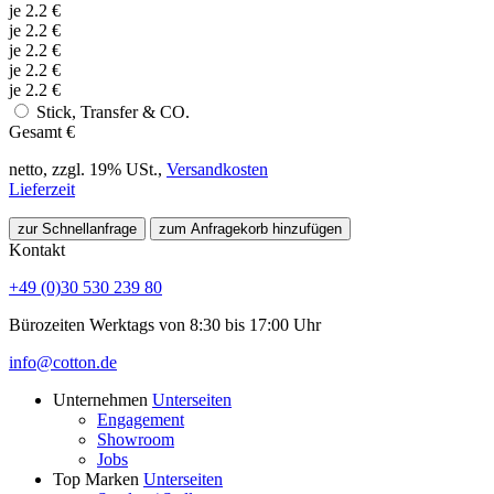
je
2.2
€
je
2.2
€
je
2.2
€
je
2.2
€
je
2.2
€
Stick, Transfer & CO.
Gesamt
€
netto, zzgl. 19% USt.,
Versandkosten
Lieferzeit
zur Schnellanfrage
zum Anfragekorb hinzufügen
Kontakt
+49 (0)30 530 239 80
Bürozeiten Werktags von 8:30 bis 17:00 Uhr
info@cotton.de
Unternehmen
Unterseiten
Engagement
Showroom
Jobs
Top Marken
Unterseiten