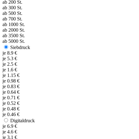
ab
200
St.
ab
300
St.
ab
500
St.
ab
700
St.
ab
1000
St.
ab
2000
St.
ab
3500
St.
ab
5000
St.
Siebdruck
je
8.9
€
je
5.3
€
je
2.5
€
je
1.6
€
je
1.15
€
je
0.98
€
je
0.83
€
je
0.64
€
je
0.71
€
je
0.52
€
je
0.48
€
je
0.46
€
Digitaldruck
je
6.9
€
je
4.6
€
je
3.1
€