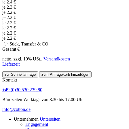
je
2.4
€
je
2.3
€
je
2.2
€
je
2.2
€
je
2.2
€
je
2.2
€
je
2.2
€
je
2.2
€
Stick, Transfer & CO.
Gesamt
€
netto, zzgl. 19% USt.,
Versandkosten
Lieferzeit
zur Schnellanfrage
zum Anfragekorb hinzufügen
Kontakt
+49 (0)30 530 239 80
Bürozeiten Werktags von 8:30 bis 17:00 Uhr
info@cotton.de
Unternehmen
Unterseiten
Engagement