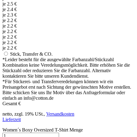
je
2.5
€
je
2.4
€
je
2.3
€
je
2.2
€
je
2.2
€
je
2.2
€
je
2.2
€
je
2.2
€
je
2.2
€
Stick, Transfer & CO.
*
Leider besteht für die ausgewählte Farbanzahl/Stückzahl
Kombination keine Veredelungsmöglichkeit. Bitte erhöhen Sie die
Stückzahl oder reduzieren Sie die Farbanzahl. Alternativ
kontaktieren Sie bitte unseren Kundendienst.
*
Für Stickerei- und Transferveredelungen können wir ein
Preisangebot erst nach Sichtung der gewünschten Motive erstellen.
Bitte schicken Sie uns Ihr Motiv über das Anfrageformular oder
einfach an info@cotton.de
Gesamt
€
netto, zzgl. 19% USt.,
Versandkosten
Lieferzeit
Women´s Boxy Oversized T-Shirt Menge