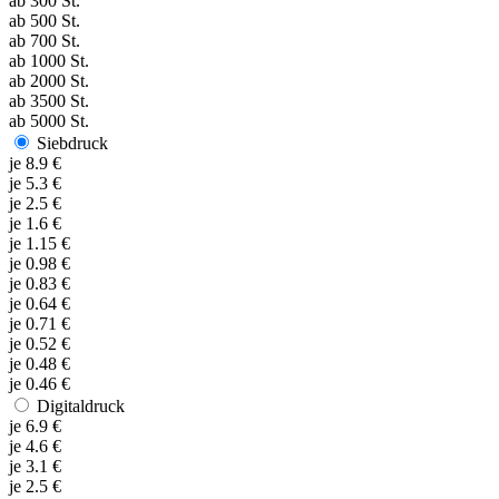
ab
300
St.
ab
500
St.
ab
700
St.
ab
1000
St.
ab
2000
St.
ab
3500
St.
ab
5000
St.
Siebdruck
je
8.9
€
je
5.3
€
je
2.5
€
je
1.6
€
je
1.15
€
je
0.98
€
je
0.83
€
je
0.64
€
je
0.71
€
je
0.52
€
je
0.48
€
je
0.46
€
Digitaldruck
je
6.9
€
je
4.6
€
je
3.1
€
je
2.5
€