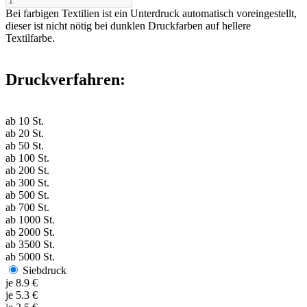
Bei farbigen Textilien ist ein Unterdruck automatisch voreingestellt,
dieser ist nicht nötig bei dunklen Druckfarben auf hellere
Textilfarbe.
Druckverfahren:
ab
10
St.
ab
20
St.
ab
50
St.
ab
100
St.
ab
200
St.
ab
300
St.
ab
500
St.
ab
700
St.
ab
1000
St.
ab
2000
St.
ab
3500
St.
ab
5000
St.
Siebdruck
je
8.9
€
je
5.3
€