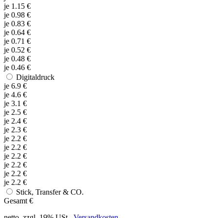
je
1.15
€
je
0.98
€
je
0.83
€
je
0.64
€
je
0.71
€
je
0.52
€
je
0.48
€
je
0.46
€
Digitaldruck
je
6.9
€
je
4.6
€
je
3.1
€
je
2.5
€
je
2.4
€
je
2.3
€
je
2.2
€
je
2.2
€
je
2.2
€
je
2.2
€
je
2.2
€
je
2.2
€
Stick, Transfer & CO.
Gesamt
€
netto, zzgl. 19% USt.,
Versandkosten