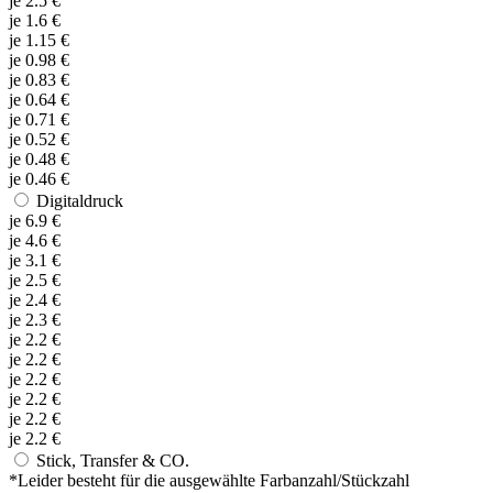
je
2.5
€
je
1.6
€
je
1.15
€
je
0.98
€
je
0.83
€
je
0.64
€
je
0.71
€
je
0.52
€
je
0.48
€
je
0.46
€
Digitaldruck
je
6.9
€
je
4.6
€
je
3.1
€
je
2.5
€
je
2.4
€
je
2.3
€
je
2.2
€
je
2.2
€
je
2.2
€
je
2.2
€
je
2.2
€
je
2.2
€
Stick, Transfer & CO.
*
Leider besteht für die ausgewählte Farbanzahl/Stückzahl