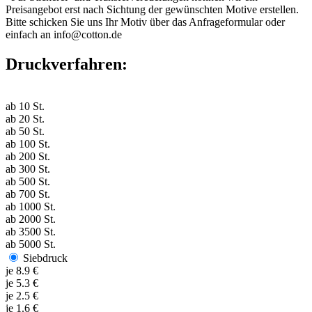
Preisangebot erst nach Sichtung der gewünschten Motive erstellen.
Bitte schicken Sie uns Ihr Motiv über das Anfrageformular oder
einfach an info@cotton.de
Druckverfahren:
ab
10
St.
ab
20
St.
ab
50
St.
ab
100
St.
ab
200
St.
ab
300
St.
ab
500
St.
ab
700
St.
ab
1000
St.
ab
2000
St.
ab
3500
St.
ab
5000
St.
Siebdruck
je
8.9
€
je
5.3
€
je
2.5
€
je
1.6
€