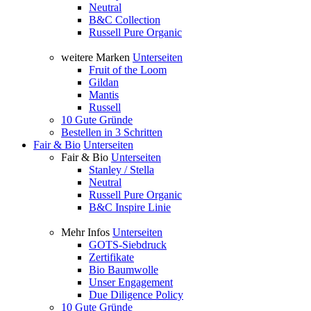
Neutral
B&C Collection
Russell Pure Organic
weitere Marken
Unterseiten
Fruit of the Loom
Gildan
Mantis
Russell
10 Gute Gründe
Bestellen in 3 Schritten
Fair & Bio
Unterseiten
Fair & Bio
Unterseiten
Stanley / Stella
Neutral
Russell Pure Organic
B&C Inspire Linie
Mehr Infos
Unterseiten
GOTS-Siebdruck
Zertifikate
Bio Baumwolle
Unser Engagement
Due Diligence Policy
10 Gute Gründe