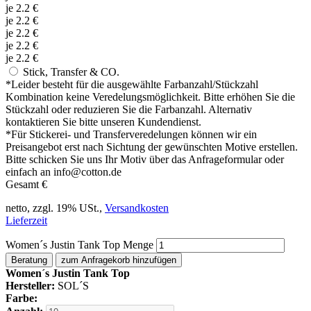
je
2.2
€
je
2.2
€
je
2.2
€
je
2.2
€
je
2.2
€
Stick, Transfer & CO.
*
Leider besteht für die ausgewählte Farbanzahl/Stückzahl
Kombination keine Veredelungsmöglichkeit. Bitte erhöhen Sie die
Stückzahl oder reduzieren Sie die Farbanzahl. Alternativ
kontaktieren Sie bitte unseren Kundendienst.
*
Für Stickerei- und Transferveredelungen können wir ein
Preisangebot erst nach Sichtung der gewünschten Motive erstellen.
Bitte schicken Sie uns Ihr Motiv über das Anfrageformular oder
einfach an info@cotton.de
Gesamt
€
netto, zzgl. 19% USt.,
Versandkosten
Lieferzeit
Women´s Justin Tank Top Menge
Beratung
zum Anfragekorb hinzufügen
Women´s Justin Tank Top
Hersteller:
SOL´S
Farbe: