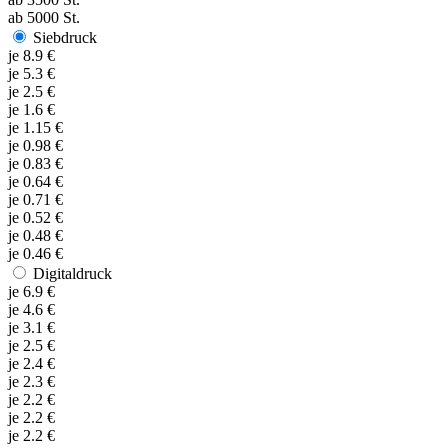
ab
5000
St.
Siebdruck
je
8.9
€
je
5.3
€
je
2.5
€
je
1.6
€
je
1.15
€
je
0.98
€
je
0.83
€
je
0.64
€
je
0.71
€
je
0.52
€
je
0.48
€
je
0.46
€
Digitaldruck
je
6.9
€
je
4.6
€
je
3.1
€
je
2.5
€
je
2.4
€
je
2.3
€
je
2.2
€
je
2.2
€
je
2.2
€