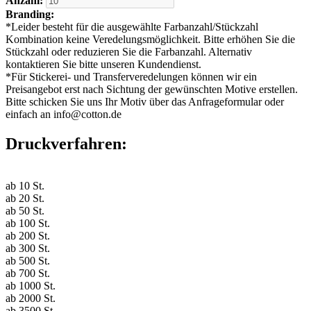
Anzahl:
Branding:
*
Leider besteht für die ausgewählte Farbanzahl/Stückzahl
Kombination keine Veredelungsmöglichkeit. Bitte erhöhen Sie die
Stückzahl oder reduzieren Sie die Farbanzahl. Alternativ
kontaktieren Sie bitte unseren Kundendienst.
*
Für Stickerei- und Transferveredelungen können wir ein
Preisangebot erst nach Sichtung der gewünschten Motive erstellen.
Bitte schicken Sie uns Ihr Motiv über das Anfrageformular oder
einfach an info@cotton.de
Druckverfahren:
ab
10
St.
ab
20
St.
ab
50
St.
ab
100
St.
ab
200
St.
ab
300
St.
ab
500
St.
ab
700
St.
ab
1000
St.
ab
2000
St.
ab
3500
St.