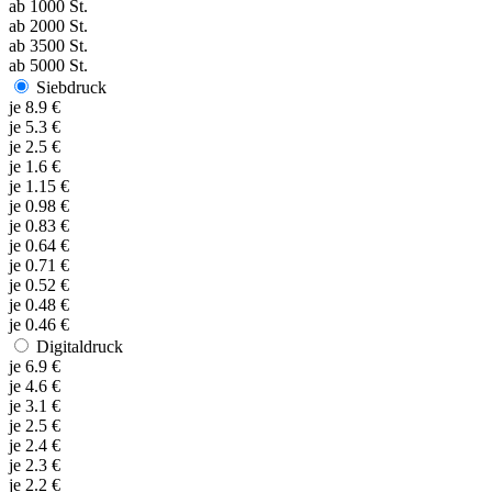
ab
1000
St.
ab
2000
St.
ab
3500
St.
ab
5000
St.
Siebdruck
je
8.9
€
je
5.3
€
je
2.5
€
je
1.6
€
je
1.15
€
je
0.98
€
je
0.83
€
je
0.64
€
je
0.71
€
je
0.52
€
je
0.48
€
je
0.46
€
Digitaldruck
je
6.9
€
je
4.6
€
je
3.1
€
je
2.5
€
je
2.4
€
je
2.3
€
je
2.2
€