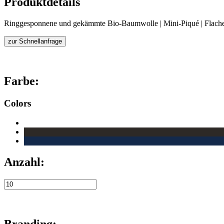
Produktdetails
Ringgesponnene und gekämmte Bio-Baumwolle | Mini-Piqué | Flacher S
zur Schnellanfrage
Farbe:
Colors
Anzahl:
Branding: