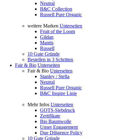
Neutral
B&C Collection
Russell Pure Organic
weitere Marken
Unterseiten
Fruit of the Loom
Gildan
Mantis
Russell
10 Gute Gründe
Bestellen in 3 Schritten
Fair & Bio
Unterseiten
Fair & Bio
Unterseiten
Stanley / Stella
Neutral
Russell Pure Organic
B&C Inspire Linie
Mehr Infos
Unterseiten
GOTS-Siebdruck
Zertifikate
Bio Baumwolle
Unser Engagement
Due Diligence Policy
10 Gute Gründe