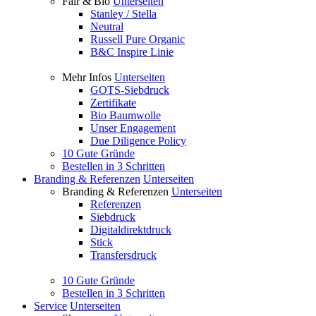
Fair & Bio
Unterseiten
Stanley / Stella
Neutral
Russell Pure Organic
B&C Inspire Linie
Mehr Infos
Unterseiten
GOTS-Siebdruck
Zertifikate
Bio Baumwolle
Unser Engagement
Due Diligence Policy
10 Gute Gründe
Bestellen in 3 Schritten
Branding & Referenzen
Unterseiten
Branding & Referenzen
Unterseiten
Referenzen
Siebdruck
Digitaldirektdruck
Stick
Transfersdruck
10 Gute Gründe
Bestellen in 3 Schritten
Service
Unterseiten