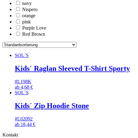
navy
Nispero
orange
pink
Purple Love
Red Brown
SOL´S
Kids´ Raglan Sleeved T-Shirt Sporty
#L198K
ab
4,68
€
SOL´S
Kids´ Zip Hoodie Stone
#L02092
ab
18,44
€
Kontakt