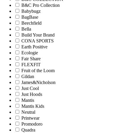
B&C Pro Collection
Babybugz
BagBase
Beechfield
Bella
Build Your Brand
CONA SPORTS
Earth Positive
Ecologie
Fair Share
FLEXFIT
Fruit of the Loom
Gildan
James&Nicholson
Just Cool
Just Hoods
Mantis
Mantis Kids
Neutral
Printwear
Promodoro
Quadra