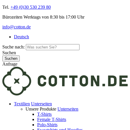
Tel.
+49 (0)30 530 239 80
Bürozeiten Werktags von 8:30 bis 17:00 Uhr
info@cotton.de
Deutsch
Suche nach:
Suchen
Anfrage
Textilien
Unterseiten
Unsere Produkte
Unterseiten
T-Shirts
Female T-Shirts
Polo-Shirts
Sweatshirts und Hoodies