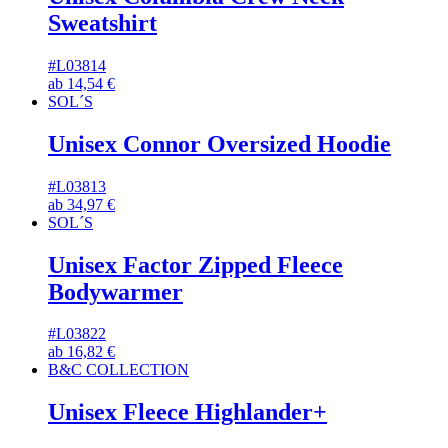
Sweatshirt
#L03814
ab
14,54
€
SOL´S
Unisex Connor Oversized Hoodie
#L03813
ab
34,97
€
SOL´S
Unisex Factor Zipped Fleece
Bodywarmer
#L03822
ab
16,82
€
B&C COLLECTION
Unisex Fleece Highlander+