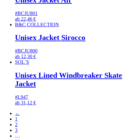
#BCJU801
ab
22,46
€
B&C COLLECTION
Unisex Jacket Sirocco
#BCJU800
ab
12,30
€
SOL´S
Unisex Lined Windbreaker Skate
Jacket
#L947
ab
31,12
€
←
1
2
3
…