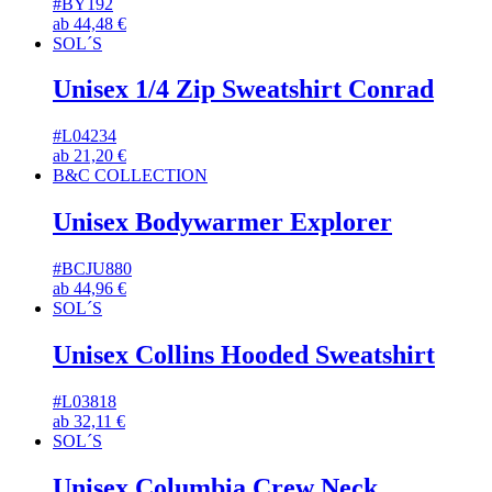
#BY192
ab
44,48
€
SOL´S
Unisex 1/4 Zip Sweatshirt Conrad
#L04234
ab
21,20
€
B&C COLLECTION
Unisex Bodywarmer Explorer
#BCJU880
ab
44,96
€
SOL´S
Unisex Collins Hooded Sweatshirt
#L03818
ab
32,11
€
SOL´S
Unisex Columbia Crew Neck