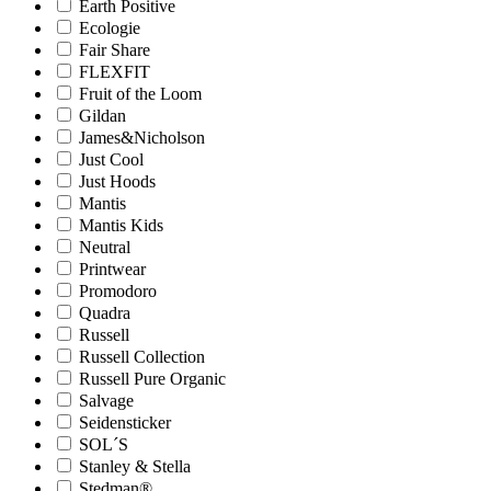
Earth Positive
Ecologie
Fair Share
FLEXFIT
Fruit of the Loom
Gildan
James&Nicholson
Just Cool
Just Hoods
Mantis
Mantis Kids
Neutral
Printwear
Promodoro
Quadra
Russell
Russell Collection
Russell Pure Organic
Salvage
Seidensticker
SOL´S
Stanley & Stella
Stedman®