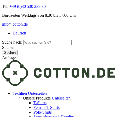
Tel.
+49 (0)30 530 239 80
Bürozeiten Werktags von 8:30 bis 17:00 Uhr
info@cotton.de
Deutsch
Suche nach:
Suchen
Anfrage
Textilien
Unterseiten
Unsere Produkte
Unterseiten
T-Shirts
Female T-Shirts
Polo-Shirts
Sweatshirts und Hoodies