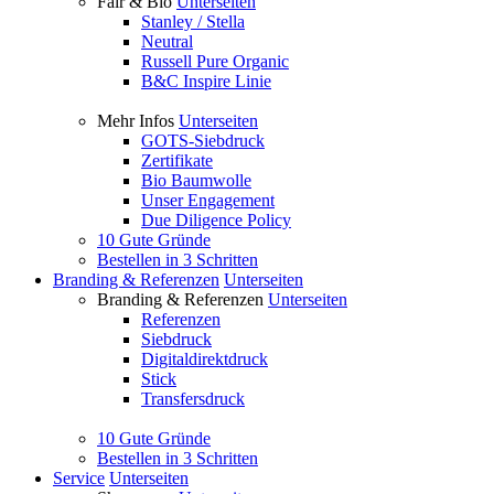
Fair & Bio
Unterseiten
Stanley / Stella
Neutral
Russell Pure Organic
B&C Inspire Linie
Mehr Infos
Unterseiten
GOTS-Siebdruck
Zertifikate
Bio Baumwolle
Unser Engagement
Due Diligence Policy
10 Gute Gründe
Bestellen in 3 Schritten
Branding & Referenzen
Unterseiten
Branding & Referenzen
Unterseiten
Referenzen
Siebdruck
Digitaldirektdruck
Stick
Transfersdruck
10 Gute Gründe
Bestellen in 3 Schritten
Service
Unterseiten