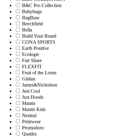
B&C Pro Collection
Babybugz
BagBase
Beechfield
Bella
Build Your Brand
CONA SPORTS
Earth Positive
Ecologie
Fair Share
FLEXFIT
Fruit of the Loom
Gildan
James&Nicholson
Just Cool
Just Hoods
Mantis
Mantis Kids
Neutral
Printwear
Promodoro
Quadra