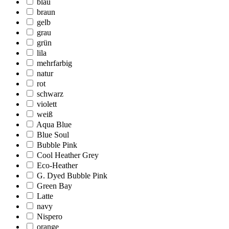
blau
braun
gelb
grau
grün
lila
mehrfarbig
natur
rot
schwarz
violett
weiß
Aqua Blue
Blue Soul
Bubble Pink
Cool Heather Grey
Eco-Heather
G. Dyed Bubble Pink
Green Bay
Latte
navy
Nispero
orange