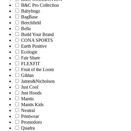
B&C Pro Collection
Babybugz
BagBase
Beechfield
Bella
Build Your Brand
CONA SPORTS
Earth Positive
Ecologie
Fair Share
FLEXFIT
Fruit of the Loom
Gildan
James&Nicholson
Just Cool
Just Hoods
Mantis
Mantis Kids
Neutral
Printwear
Promodoro
Quadra