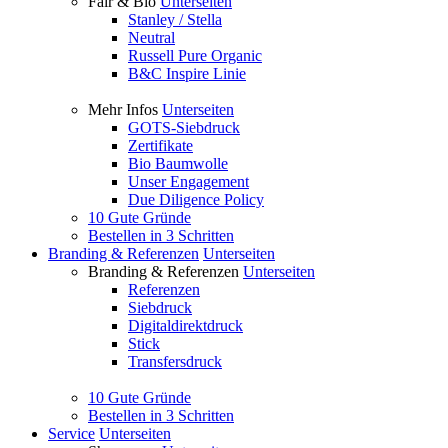
Fair & Bio
Unterseiten
Stanley / Stella
Neutral
Russell Pure Organic
B&C Inspire Linie
Mehr Infos
Unterseiten
GOTS-Siebdruck
Zertifikate
Bio Baumwolle
Unser Engagement
Due Diligence Policy
10 Gute Gründe
Bestellen in 3 Schritten
Branding & Referenzen
Unterseiten
Branding & Referenzen
Unterseiten
Referenzen
Siebdruck
Digitaldirektdruck
Stick
Transfersdruck
10 Gute Gründe
Bestellen in 3 Schritten
Service
Unterseiten