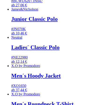
#BCWU620 | JN047
ab
27,06
€
James&Nicholson
Junior Classic Polo
#JN070K
ab
10,46
€
Neutral
Ladies´ Classic Polo
#NE22980
ab
12,14
€
X.O by Promodoro
Men´s Hoody Jacket
#XO1650
ab
37,44
€
X.O by Promodoro
Men´s Roundneck T-Shirt