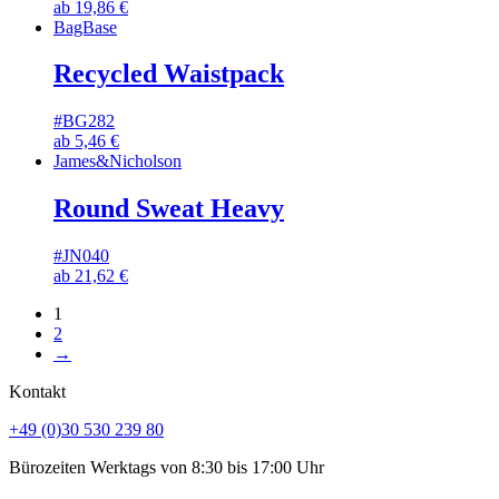
ab
19,86
€
BagBase
Recycled Waistpack
#BG282
ab
5,46
€
James&Nicholson
Round Sweat Heavy
#JN040
ab
21,62
€
1
2
→
Kontakt
+49 (0)30 530 239 80
Bürozeiten Werktags von 8:30 bis 17:00 Uhr