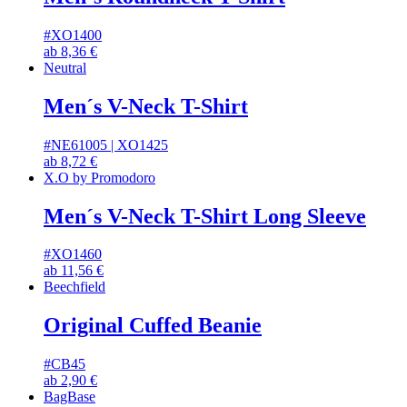
#XO1400
ab
8,36
€
Neutral
Men´s V-Neck T-Shirt
#NE61005 | XO1425
ab
8,72
€
X.O by Promodoro
Men´s V-Neck T-Shirt Long Sleeve
#XO1460
ab
11,56
€
Beechfield
Original Cuffed Beanie
#CB45
ab
2,90
€
BagBase