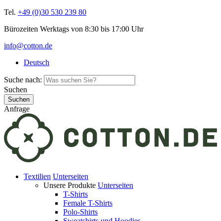
Tel.
+49 (0)30 530 239 80
Bürozeiten Werktags von 8:30 bis 17:00 Uhr
info@cotton.de
Deutsch
Suche nach:
Suchen
Anfrage
Textilien
Unterseiten
Unsere Produkte
Unterseiten
T-Shirts
Female T-Shirts
Polo-Shirts
Sweatshirts und Hoodies