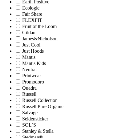
Earth Positive
Ecologie
Fair Share
FLEXFIT
Fruit of the Loom
Gildan
James&Nicholson
Just Cool
Just Hoods
Mantis
Mantis Kids
Neutral
Printwear
Promodoro
Quadra
Russell
Russell Collection
Russell Pure Organic
Salvage
Seidensticker
SOL´S
Stanley & Stella
Stedman®