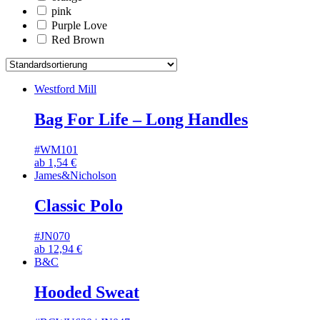
pink
Purple Love
Red Brown
Westford Mill
Bag For Life – Long Handles
#WM101
ab
1,54
€
James&Nicholson
Classic Polo
#JN070
ab
12,94
€
B&C
Hooded Sweat