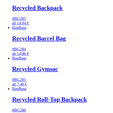
Recycled Backpack
#BG285
ab
14,04
€
BagBase
Recycled Barrel Bag
#BG284
ab
14,86
€
BagBase
Recycled Gymsac
#BG281
ab
7,40
€
BagBase
Recycled Roll-Top Backpack
#BG286