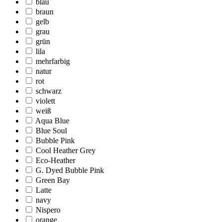
blau
braun
gelb
grau
grün
lila
mehrfarbig
natur
rot
schwarz
violett
weiß
Aqua Blue
Blue Soul
Bubble Pink
Cool Heather Grey
Eco-Heather
G. Dyed Bubble Pink
Green Bay
Latte
navy
Nispero
orange